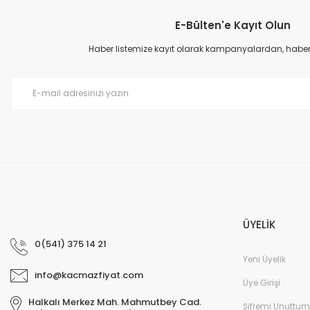
E-Bülten'e Kayıt Olun
Haber listemize kayıt olarak kampanyalardan, haberda
ÜYELİK
0(541) 375 14 21
Yeni Üyelik
info@kacmazfiyat.com
Üye Girişi
Halkalı Merkez Mah. Mahmutbey Cad.
Şifremi Unuttum