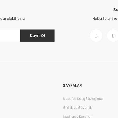
So
r olabilirsiniz.
Haber listemize
Kayıt Ol
SAYFALAR
Mesafeli Satış Sözleşmesi
Gizlilik ve Güvenlik
İptal İade Koşullari