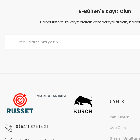
E-Bülten'e Kayıt Olun
Haber listemize kayıt olarak kampanyalardan, haberda
ÜYELİK
Yeni Üyelik
0(541) 375 14 21
Üye Girişi
Şifremi Unuttum