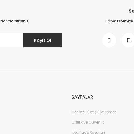
So
r olabilirsiniz.
Haber listemize
Kayıt Ol
SAYFALAR
Mesafeli Satış Sözleşmesi
Gizlilik ve Güvenlik
İptal İade Koşullari