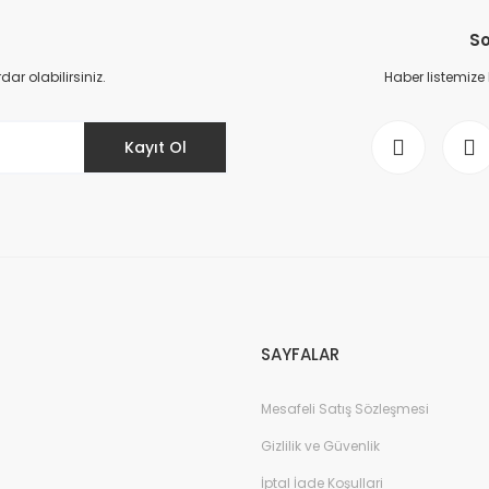
So
r olabilirsiniz.
Haber listemize
Kayıt Ol
SAYFALAR
Mesafeli Satış Sözleşmesi
Gizlilik ve Güvenlik
İptal İade Koşullari