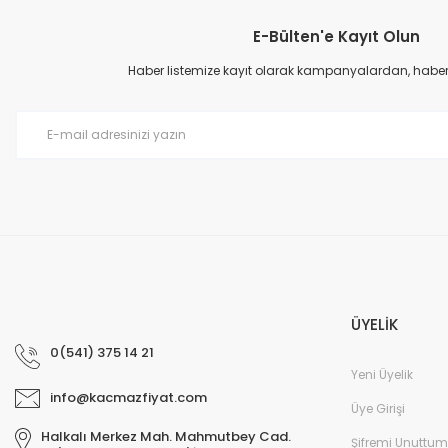
E-Bülten'e Kayıt Olun
Haber listemize kayıt olarak kampanyalardan, haberda
ÜYELİK
0(541) 375 14 21
Yeni Üyelik
info@kacmazfiyat.com
Üye Girişi
Halkalı Merkez Mah. Mahmutbey Cad.
Şifremi Unuttum