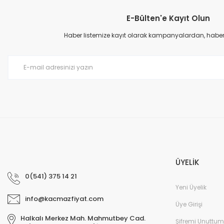
E-Bülten'e Kayıt Olun
Haber listemize kayıt olarak kampanyalardan, haberda
ÜYELİK
0(541) 375 14 21
Yeni Üyelik
info@kacmazfiyat.com
Üye Girişi
Halkalı Merkez Mah. Mahmutbey Cad.
Şifremi Unuttum