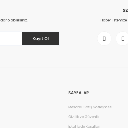
So
r olabilirsiniz.
Haber listemize
Kayıt Ol
SAYFALAR
Mesafeli Satış Sözleşmesi
Gizlilik ve Güvenlik
İptal İade Koşullari