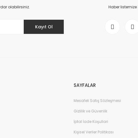
r olabilirsiniz.
Haber listemize
Kayıt Ol
SAYFALAR
Mesafeli Satış Sözleşmesi
Gizlilik ve Güvenlik
İptal İade Koşullari
Kişisel Veriler Politikası