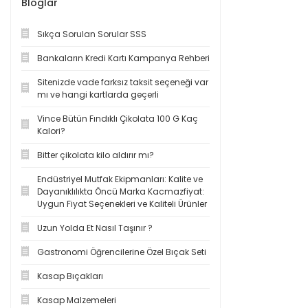
Bloglar
Sıkça Sorulan Sorular SSS
Bankaların Kredi Kartı Kampanya Rehberi
Sitenizde vade farksız taksit seçeneği var
mı ve hangi kartlarda geçerli
Vince Bütün Fındıklı Çikolata 100 G Kaç
Kalori?
Bitter çikolata kilo aldırır mı?
Endüstriyel Mutfak Ekipmanları: Kalite ve
Dayanıklılıkta Öncü Marka Kacmazfiyat:
Uygun Fiyat Seçenekleri ve Kaliteli Ürünler
Uzun Yolda Et Nasıl Taşınır ?
Gastronomi Öğrencilerine Özel Bıçak Seti
Kasap Bıçakları
Kasap Malzemeleri