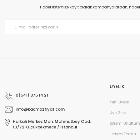
Haber listemize kayıt olarak kampanyalardan, haberda
ÜYELİK
0(541) 375 14 21
Yeni Üyelik
info@kacmazfiyat.com
Üye Girişi
Halkalı Merkez Mah. Mahmutbey Cad.
Şifremi Unuttum
10/72 Küçükçekmece / İstanbul
İletişim Formu