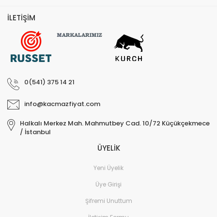
İLETİŞİM
0(541) 375 14 21
info@kacmazfiyat.com
Halkalı Merkez Mah. Mahmutbey Cad. 10/72 Küçükçekmece
/ İstanbul
ÜYELİK
Yeni Üyelik
Üye Girişi
Şifremi Unuttum