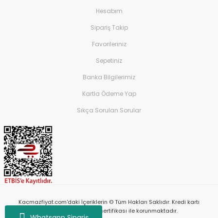
Hesabım
Sipariş Takip
Favorileriniz
Sepetiniz
Banka Bilgilerimiz
Kartla Ödeme Yap
Sıkça Sorulan Sorular
Kacmazfiyat.com'daki İçeriklerin © Tüm Hakları Saklıdır. Kredi kartı
bilgileriniz 256bit SSL sertifikası ile korunmaktadır.
Whatsapp Sipariş