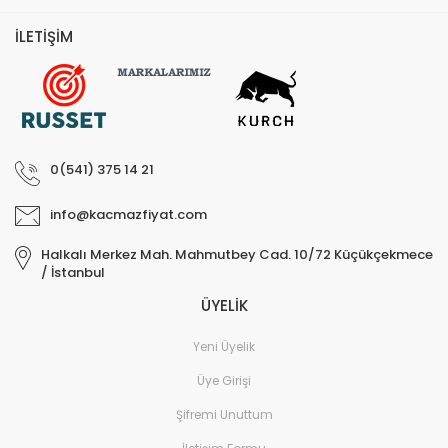
İLETİŞİM
0(541) 375 14 21
info@kacmazfiyat.com
Halkalı Merkez Mah. Mahmutbey Cad. 10/72 Küçükçekmece
/ İstanbul
ÜYELİK
Yeni Üyelik
Üye Girişi
Şifremi Unuttum