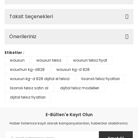
Oto, Bahçe, Yapı Market
Oto, Bahçe, Yapı Market
Taksit Seçenekleri
Eldiven
Oto, Bahçe, Yapı Market
Önerileriniz
Aksesuar
Oto, Bahçe, Yapı Market
Etiketler :
wouxun
wouxun telsiz
wouxun telsiz fiyat
Oto, Bahçe, Yapı Market
> Elektrikli El Aletleri
wouxhun kg-d828
wouxun kg-d 828
wouxun kg-d 828 dijital el telsizi
lisanslı telsiz fiyatları
Oto, Bahçe, Yapı Market
> Hırdavat
lisanslı telsiz satın al
dijital telsiz modelleri
dijital telsiz fiyatları
Oto, Bahçe, Yapı Market
> İnşaat Malzemeleri
E-Bülten'e Kayıt Olun
Oto, Bahçe, Yapı Market
> Manuel El Aletleri
Haber listemize kayıt olarak kampanyalardan, haberdar olabilirsiniz.
Oto, Bahçe, Yapı Market