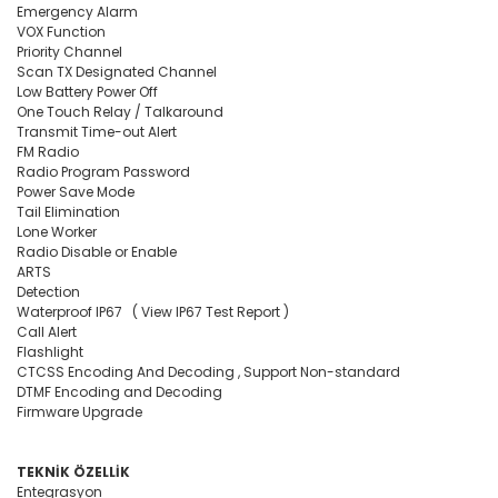
Emergency Alarm
VOX Function
Elektronik > TV, Görüntü
Priority Channel
Sistemleri > Kablo & So
Scan TX Designated Channel
Low Battery Power Off
Elektronik > TV, Görüntü
One Touch Relay / Talkaround
Sistemleri > Televizyon
Transmit Time-out Alert
FM Radio
Elektronik > Yazıcılar & 
Radio Program Password
Power Save Mode
Elektronik > Yazıcılar & 
Tail Elimination
Lazer Yazıcılar
Lone Worker
Radio Disable or Enable
ARTS
Elektronik > Yazıcılar & 
Detection
Sarf Malzemeleri
Waterproof IP67 ( View IP67 Test Report )
Call Alert
Elektronik Hırdavat
Flashlight
CTCSS Encoding And Decoding , Support Non-standard
Elektronik ve Teknoloji
DTMF Encoding and Decoding
Firmware Upgrade
Elektronik ve Teknoloji >
Tablet Aksesuarları
TEKNİK ÖZELLİK
Elektronik ve Teknoloji 
Entegrasyon