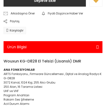
Sepete Ekle
Yarış Setleri
Standlı Bebekler
Elektronik > Elektrikli Ev A
Elektrikli Mutfak Aletleri 
Arkadaşına Öner
Fiyatı Düşünce Haber Ver
Takı ve Güzellik Setleri
Makineleri
Paylaş
Takı,Tasarım ve Güzellik
Elektronik > Elektrikli Ev 
Karşılaştır
Temizleme ve Nem Alma
Trolls
Elektronik > Elektrikli Ev A
Unicorn Academy
Bakım Aletleri
Ürün Bilgisi
Elektronik > Elektrikli Ev A
Süpürgeler ve Halı Yık
Wouxun KG-D828 El Telsizi (Lisanslı) DMR
Elektronik > Foto & Kam
ANA FONKSİYONLAR
ARTS Fonksiyonu , Firmware Güncellemesi , Dijital ve Analog Radyo K
Elektronik > Foto & Kam
G-D828
Aksesuarlar
3072 Kanal, 1024 Kişi, 255 Alıcı Grubu
250 Alan, 16 Tarama Listesi
Elektronik > Foto & Kame
UHF ve VHF
Optik (GPS,Dürbün)
Program Anahtarı
Rakam Ses Şifreleme
Elektronik > Klima ve Isıt
Acil Durum Alarmı