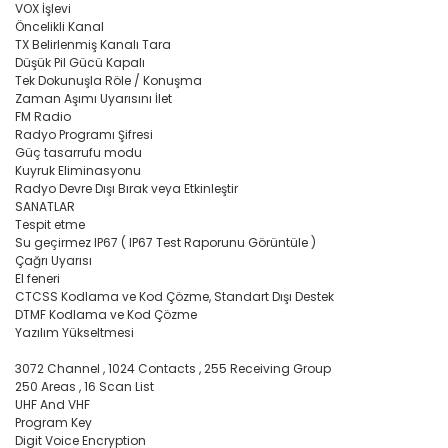
VOX İşlevi
Öncelikli Kanal
Elektronik > Klima ve Isıt
TX Belirlenmiş Kanalı Tara
ve Isıtıcılar
Düşük Pil Gücü Kapalı
Tek Dokunuşla Röle / Konuşma
Elektronik > Klima ve Isıtı
Zaman Aşımı Uyarısını İlet
Vantilatörler
FM Radio
Radyo Programı Şifresi
Elektronik > Oyun & Oyu
Güç tasarrufu modu
Kuyruk Eliminasyonu
Elektronik > Oyun & Oyu
Radyo Devre Dışı Bırak veya Etkinleştir
Diğer Oyun Konsolları
SANATLAR
Tespit etme
Elektronik > Telefon & T
Su geçirmez IP67 ( IP67 Test Raporunu Görüntüle )
Aksesuarları > Cep Tel
Çağrı Uyarısı
El feneri
Elektronik > Telefon & T
CTCSS Kodlama ve Kod Çözme, Standart Dışı Destek
Aksesuarları > Kılıf ve E
DTMF Kodlama ve Kod Çözme
Koruyucular
Yazılım Yükseltmesi
3072 Channel , 1024 Contacts , 255 Receiving Group
Elektronik > Telefon & T
250 Areas , 16 Scan List
Aksesuarları > Powerb
UHF And VHF
Program Key
Elektronik > TV, Görüntü
Digit Voice Encryption
Sistemleri > Bluetooth 