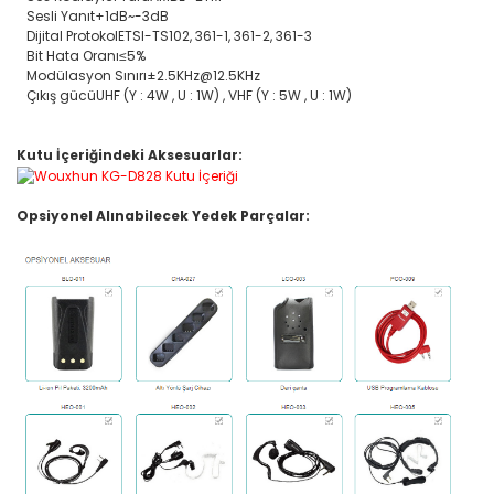
Ev Yaşam Kırtasiye Ofis
Sesli Yanıt
+1dB~-3dB
Sistemleri
Dijital Protokol
ETSI-TS102, 361-1, 361-2, 361-3
Bit Hata Oranı
≤5%
Ev Yaşam Kırtasiye Ofis 
Modülasyon Sınırı
±2.5KHz@12.5KHz
Gereçleri
Çıkış gücü
UHF (Y : 4W , U : 1W) , VHF (Y : 5W , U : 1W)
Ev Yaşam Kırtasiye Ofis 
Gereçleri > Termoslar
Kutu İçeriğindeki Aksesuarlar:
Ev Yaşam Kırtasiye Ofis 
Dekorasyon
Opsiyonel Alınabilecek Yedek Parçalar:
Ev Yaşam Kırtasiye Ofis 
Dekorasyon > Dekoratif
Ev Yaşam Kırtasiye Ofis 
Dekorasyon > Duvar Dek
Ev Yaşam Kırtasiye Ofis 
Dekorasyon > Fotoğraf 
Ev Yaşam Kırtasiye Ofis >
Ev Yaşam Kırtasiye Ofis >