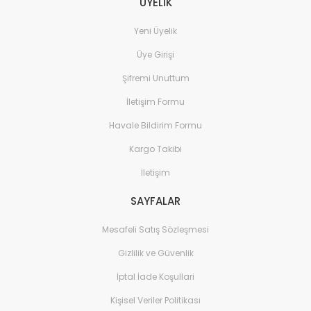
ÜYELİK
Yapı Market ve Bahçe
Yeni Üyelik
Üye Girişi
Şifremi Unuttum
İletişim Formu
Havale Bildirim Formu
Kargo Takibi
İletişim
SAYFALAR
Mesafeli Satış Sözleşmesi
Gizlilik ve Güvenlik
İptal İade Koşullari
Kişisel Veriler Politikası