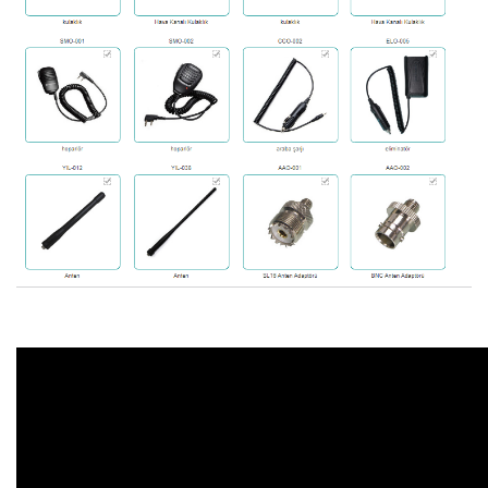
Banyo Tekstili
Ev Yaşam Kırtasiye Ofis >
Dekorasyon Ürünleri
Ev Yaşam Kırtasiye Ofis 
Aksesuarları > Nargile T
Ev Yaşam Kırtasiye Ofis 
Aksesuarları > Sigara 
Makineleri
Ev Yaşam Kırtasiye Ofis 
Aksesuarları > Tabaka
Ev Yaşam Kırtasiye Ofis >
Kırtasiye
Ev Yaşam Kırtasiye Ofis >
Kırtasiye > Ofis ve Okul 
Ev Yaşam Kırtasiye Ofis >
Kırtasiye > Sanatsal B