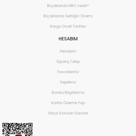
Bıçaklarda HRC nedir?
Bıçaklarda Sertliğin Önemi
Kargo Ücret Tarifesi
HESABIM
Hesabım
Sipariş Takip
Favorileriniz
Sepetiniz
Banka Bilgilerimiz
Kartla Ödeme Yap
Sıkça Sorulan Sorular