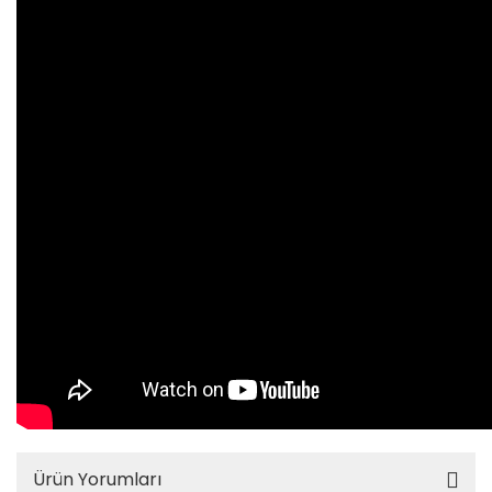
Ev Yaşam Kırtasiye Ofis 
Mobilyaları
Ev Yaşam Kırtasiye Ofis 
Mobilyaları > Ofis Akses
Moda > Cüzdanlar
Moda > Saatler
Moda > Takı / Mücevhe
Oto, Bahçe, Yapı Marke
Oto, Bahçe, Yapı Market
Bahçe Makineleri
Oto, Bahçe, Yapı Market
Bahçe Mobilyası
Oto, Bahçe, Yapı Market
Küçük El Aletleri
Ürün Yorumları