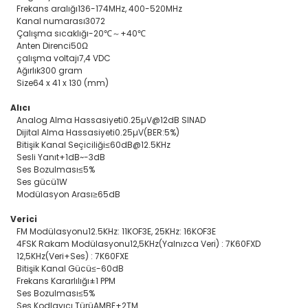
Sistemleri
Frekans aralığı
136-174MHz, 400-520MHz
Kanal numarası
3072
Elektronik ve Teknoloji 
Çalışma sıcaklığı
-20℃～+40℃
Aksesuarları
Anten Direnci
50Ω
çalışma voltajı
7,4 VDC
Ağırlık
300 gram
Ev Yaşam Kırtasiye Ofis
Size
64 x 41 x 130 (mm)
Ev Yaşam Kırtasiye Ofis
Alıcı
Analog Alma Hassasiyeti
0.25µV@12dB SINAD
Ev Yaşam Kırtasiye Ofis
Dijital Alma Hassasiyeti
0.25µV(BER:5%)
Avize
Bitişik Kanal Seçiciliği
≤60dB@12.5KHz
Sesli Yanıt
+1dB~-3dB
Ev Yaşam Kırtasiye Ofis
Ses Bozulması
≤5%
Gece Lambası
Ses gücü
1W
Modülasyon Arası
≥65dB
Ev Yaşam Kırtasiye Ofis
Güneş Enerjisi
Verici
FM Modülasyonu
12.5KHz: 11KOF3E, 25KHz: 16KOF3E
Ev Yaşam Kırtasiye Ofis
4FSK Rakam Modülasyonu
12,5KHz(Yalnızca Veri) : 7K60FXD
12,5KHz(Veri+Ses) : 7K60FXE
Bitişik Kanal Gücü
≤-60dB
Ev Yaşam Kırtasiye Ofis
Frekans Kararlılığı
±1 PPM
Batarya & Musluk
Ses Bozulması
≤5%
Ses Kodlayıcı Türü
AMBE+2TM