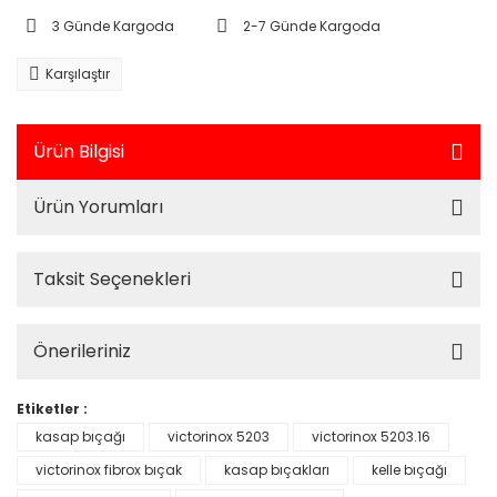
3 Günde Kargoda
2-7 Günde Kargoda
Karşılaştır
Ürün Bilgisi
Ürün Yorumları
Taksit Seçenekleri
Önerileriniz
Etiketler :
kasap bıçağı
victorinox 5203
victorinox 5203.16
victorinox fibrox bıçak
kasap bıçakları
kelle bıçağı