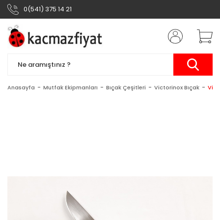
0(541) 375 14 21
Anasayfa
Mutfak Ekipmanları
Bıçak Çeşitleri
Victorinox Bıçak
Vict