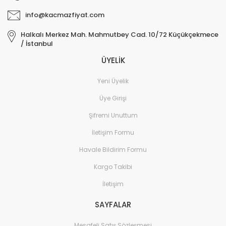
info@kacmazfiyat.com
Halkalı Merkez Mah. Mahmutbey Cad. 10/72 Küçükçekmece
/ İstanbul
ÜYELİK
Yeni Üyelik
Üye Girişi
Şifremi Unuttum
İletişim Formu
Havale Bildirim Formu
Kargo Takibi
İletişim
SAYFALAR
Mesafeli Satış Sözleşmesi