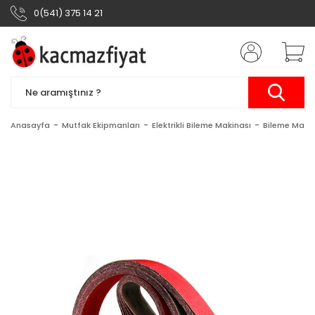
0(541) 375 14 21
Anasayfa
Mutfak Ekipmanları
Elektrikli Bileme Makinası
Bileme Makin