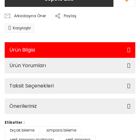
Arkadaşına Öner
Paylaş
Karşılaştır
Ürün Bilgisi
Ürün Yorumları
Taksit Seçenekleri
Önerileriniz
Etiketler :
bıçak bileme
zımpara bileme
şerit zımpara makinası
şerit zımpara