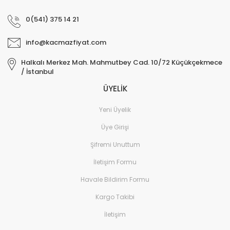
0(541) 375 14 21
info@kacmazfiyat.com
Halkalı Merkez Mah. Mahmutbey Cad. 10/72 Küçükçekmece
/ İstanbul
ÜYELİK
Yeni Üyelik
Üye Girişi
Şifremi Unuttum
İletişim Formu
Havale Bildirim Formu
Kargo Takibi
İletişim