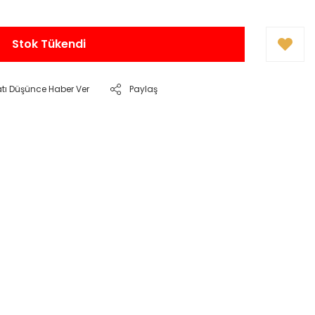
Stok Tükendi
atı Düşünce Haber Ver
Paylaş