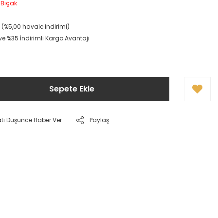
 Bıçak
L (%5,00 havale indirimi)
 ve %35 İndirimli Kargo Avantajı
Sepete Ekle
atı Düşünce Haber Ver
Paylaş