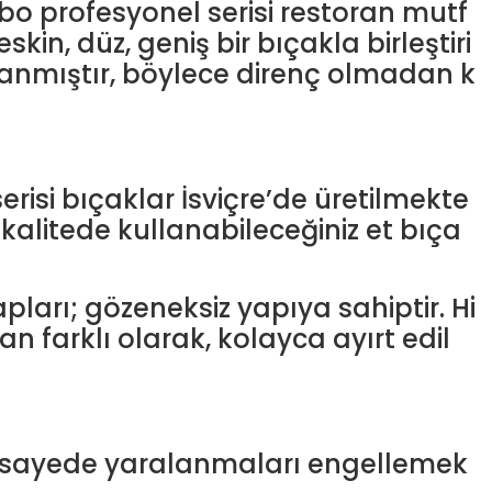
ibo profesyonel serisi restoran mutf
kin, düz, geniş bir bıçakla birleştiri
anmıştır, böylece direnç olmadan k
risi bıçaklar İsviçre’de üretilmekte
ı kalitede kullanabileceğiniz et bıça
ları; gözeneksiz yapıya sahiptir. Hi
 farklı olarak, kolayca ayırt edil
u sayede yaralanmaları engellemek