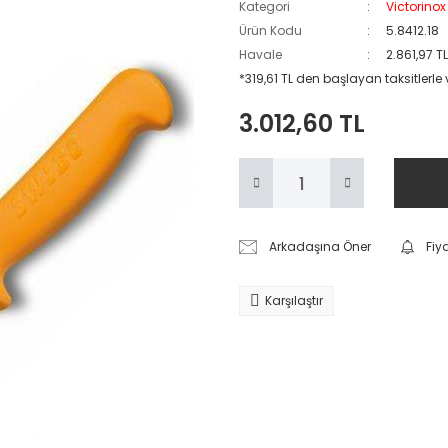
Kategori
Victorinox
Ürün Kodu
5.8412.18
Havale
2.861,97 T
*319,61 TL den başlayan taksitlerle
3.012,60 TL
Arkadaşına Öner
Fiy
Karşılaştır