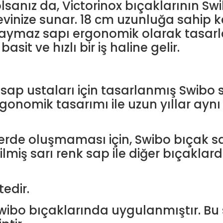
olsanız da, Victorinox bıçaklarının Sw
evinize sunar. 18 cm uzunluğa sahip kes
 kaymaz sapı ergonomik olarak tasarl
it ve hızlı bir iş haline gelir.
sap ustaları için tasarlanmış Swibo se
 ergonomik tasarımı ile uzun yıllar ayn
lerde oluşmaması için, Swibo bıçak sap
iş sarı renk sap ile diğer bıçaklardan
tedir.
Swibo bıçaklarında uygulanmıştır. B