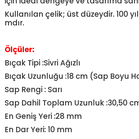
için ideal dengeye ve tasarıma sahi
Kullanılan çelik; üst düzeydir. 100 y
mdır.
Ölçüler:
Bıçak Tipi :Sivri Ağızlı
Bıçak Uzunluğu :18 cm (Sap Boyu Ha
Sap Rengi : Sarı
Sap Dahil Toplam Uzunluk :30,50 c
En Geniş Yeri :28 mm
En Dar Yeri: 10 mm