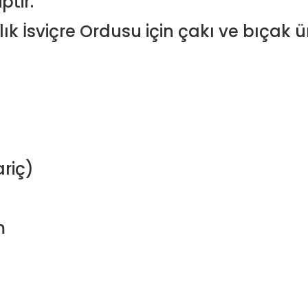
ptir.
ıllık İsviçre Ordusu için çakı ve bıçak
riç)
m