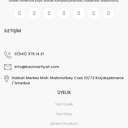
Haber listemize kayıt olarak kampanyalardan, haberdar olabilirsiniz.
İLETİŞİM
0(541) 375 14 21
info@kacmazfiyat.com
Halkalı Merkez Mah. Mahmutbey Cad. 10/72 Küçükçekmece
/ İstanbul
ÜYELİK
Yeni Üyelik
Üye Girişi
Şifremi Unuttum