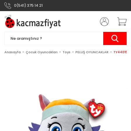
0(541) 375 14 21
Anasayfa
Çocuk Oyuncakları
Toys
PELUŞ OYUNCAKLAR
TY44015 E