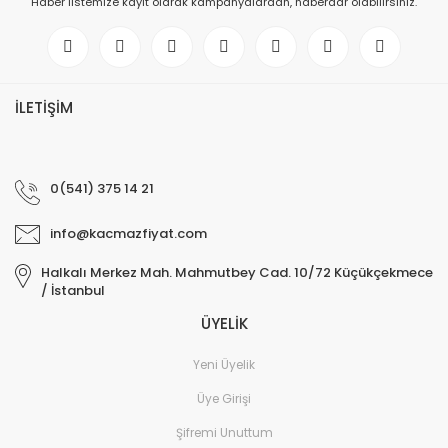
Haber listemize kayıt olarak kampanyalardan, haberdar olabilirsiniz.
İLETİŞİM
0(541) 375 14 21
info@kacmazfiyat.com
Halkalı Merkez Mah. Mahmutbey Cad. 10/72 Küçükçekmece
/ İstanbul
ÜYELİK
Yeni Üyelik
Üye Girişi
Şifremi Unuttum