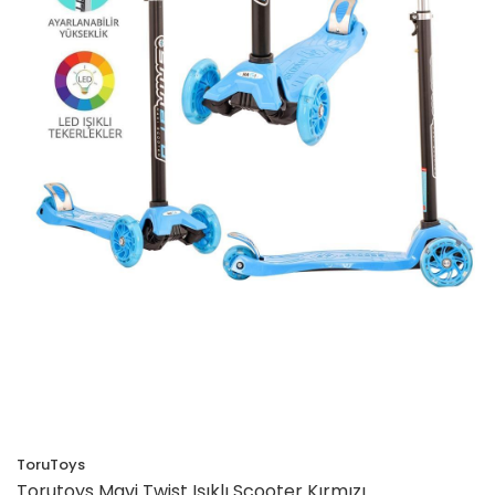
ToruToys
Torutoys Mavi Twist Işıklı Scooter Kırmızı