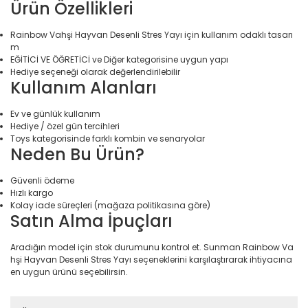
Ürün Özellikleri
Elektronik > Klima ve Isıt
ve Isıtıcılar
Rainbow Vahşi Hayvan Desenli Stres Yayı için kullanım odaklı tasarı
m
Elektronik > Klima ve Isıtı
EĞİTİCİ VE ÖĞRETİCİ ve Diğer kategorisine uygun yapı
Vantilatörler
Hediye seçeneği olarak değerlendirilebilir
Kullanım Alanları
Elektronik > Oyun & Oyu
Ev ve günlük kullanım
Elektronik > Oyun & Oyu
Hediye / özel gün tercihleri
Diğer Oyun Konsolları
Toys kategorisinde farklı kombin ve senaryolar
Neden Bu Ürün?
Elektronik > Telefon & T
Aksesuarları > Cep Tel
Güvenli ödeme
Hızlı kargo
Elektronik > Telefon & T
Kolay iade süreçleri (mağaza politikasına göre)
Aksesuarları > Kılıf ve E
Satın Alma İpuçları
Koruyucular
Aradığın model için stok durumunu kontrol et. Sunman Rainbow Va
Elektronik > Telefon & T
hşi Hayvan Desenli Stres Yayı seçeneklerini karşılaştırarak ihtiyacına
Aksesuarları > Powerb
en uygun ürünü seçebilirsin.
Elektronik > TV, Görüntü
Sistemleri > Bluetooth 