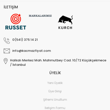
Sistemleri
İLETİŞİM
Elektronik ve Teknoloji 
Aksesuarları
Ev Yaşam Kırtasiye Ofis
Ev Yaşam Kırtasiye Ofis
0(541) 375 14 21
Ev Yaşam Kırtasiye Ofis
Avize
info@kacmazfiyat.com
Ev Yaşam Kırtasiye Ofis
Halkalı Merkez Mah. Mahmutbey Cad. 10/72 Küçükçekmece
Gece Lambası
/ İstanbul
ÜYELİK
Ev Yaşam Kırtasiye Ofis
Güneş Enerjisi
Yeni Üyelik
Ev Yaşam Kırtasiye Ofis
Üye Girişi
Ev Yaşam Kırtasiye Ofis
Şifremi Unuttum
Batarya & Musluk
İletişim Formu