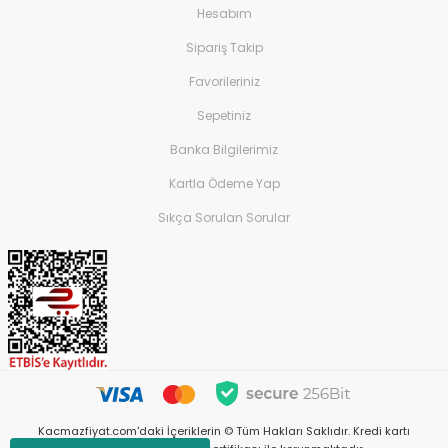
Banyo Tekstili
Hesabım
Ev Yaşam Kırtasiye Ofis >
Sipariş Takip
Dekorasyon Ürünleri
Favorileriniz
Ev Yaşam Kırtasiye Ofis 
Sepetiniz
Aksesuarları > Nargile T
Banka Bilgilerimiz
Ev Yaşam Kırtasiye Ofis 
Aksesuarları > Sigara 
Kartla Ödeme Yap
Makineleri
Sıkça Sorulan Sorular
Ev Yaşam Kırtasiye Ofis 
Aksesuarları > Tabaka
Ev Yaşam Kırtasiye Ofis >
Kırtasiye
Ev Yaşam Kırtasiye Ofis >
Kırtasiye > Ofis ve Okul 
Ev Yaşam Kırtasiye Ofis >
Kırtasiye > Sanatsal B
Kacmazfiyat.com'daki İçeriklerin © Tüm Hakları Saklıdır. Kredi kartı