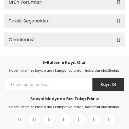
Ürün Yorumları
Elektronik > TV, Görüntü
Sistemleri > Kablo & So
Taksit Seçenekleri
Elektronik > TV, Görüntü
Sistemleri > Televizyon
Önerileriniz
Elektronik > Yazıcılar & 
Elektronik > Yazıcılar & 
Lazer Yazıcılar
E-Bülten'e Kayıt Olun
Haber listemize kayıt olarak kampanyalardan, haberdar olabilirsiniz.
Elektronik > Yazıcılar & 
Sarf Malzemeleri
Kayıt Ol
Elektronik Hırdavat
Sosyal Medyada Bizi Takip Ediniz
Elektronik ve Teknoloji
Haber listemize kayıt olarak kampanyalardan, haberdar olabilirsiniz.
Elektronik ve Teknoloji >
Tablet Aksesuarları
Elektronik ve Teknoloji 