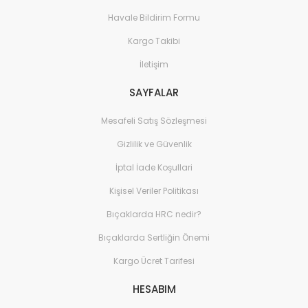
Ev Yaşam Kırtasiye Ofis
Sistemleri
Havale Bildirim Formu
Ev Yaşam Kırtasiye Ofis 
Kargo Takibi
Gereçleri
İletişim
Ev Yaşam Kırtasiye Ofis 
Gereçleri > Termoslar
SAYFALAR
Ev Yaşam Kırtasiye Ofis 
Mesafeli Satış Sözleşmesi
Dekorasyon
Gizlilik ve Güvenlik
Ev Yaşam Kırtasiye Ofis 
İptal İade Koşullari
Dekorasyon > Dekoratif
Kişisel Veriler Politikası
Ev Yaşam Kırtasiye Ofis 
Dekorasyon > Duvar Dek
Bıçaklarda HRC nedir?
Ev Yaşam Kırtasiye Ofis 
Bıçaklarda Sertliğin Önemi
Dekorasyon > Fotoğraf 
Kargo Ücret Tarifesi
Ev Yaşam Kırtasiye Ofis >
HESABIM
Ev Yaşam Kırtasiye Ofis >