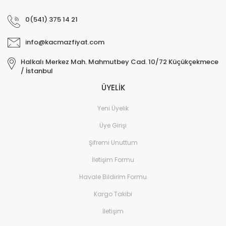
0(541) 375 14 21
info@kacmazfiyat.com
Halkalı Merkez Mah. Mahmutbey Cad. 10/72 Küçükçekmece
/ İstanbul
ÜYELİK
Yeni Üyelik
Üye Girişi
Şifremi Unuttum
İletişim Formu
Havale Bildirim Formu
Kargo Takibi
İletişim