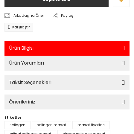
Arkadaşına Öner
Paylaş
Karşılaştır
Ürün Bilgisi
Ürün Yorumları
Taksit Seçenekleri
Önerileriniz
Etiketler :
solingen
solingen masat
masat fiyatları
orjinal solingen masat
alman solingen masat