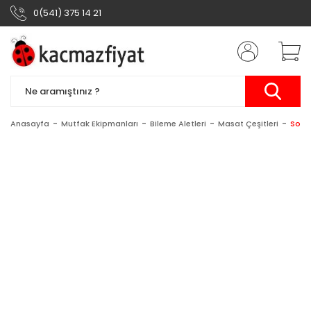
0(541) 375 14 21
Anasayfa
Mutfak Ekipmanları
Bileme Aletleri
Masat Çeşitleri
Soli