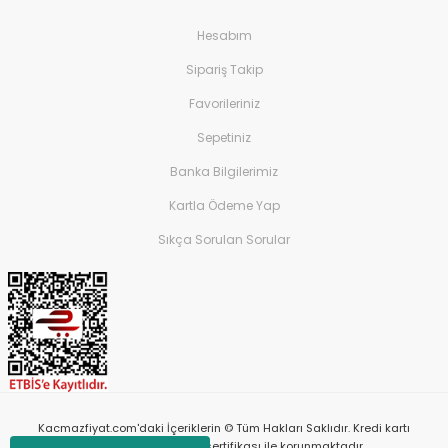
Hesabım
Sipariş Takip
Favorileriniz
Sepetiniz
Banka Bilgilerimiz
Kartla Ödeme Yap
Sıkça Sorulan Sorular
Kacmazfiyat.com'daki İçeriklerin © Tüm Hakları Saklıdır. Kredi kartı
bilgileriniz 256bit SSL sertifikası ile korunmaktadır.