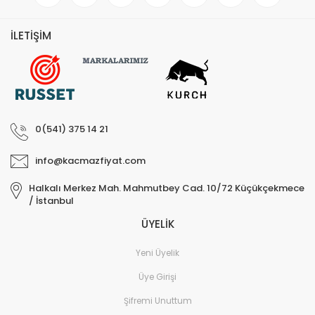
İLETİŞİM
0(541) 375 14 21
info@kacmazfiyat.com
Halkalı Merkez Mah. Mahmutbey Cad. 10/72 Küçükçekmece
/ İstanbul
ÜYELİK
Yeni Üyelik
Üye Girişi
Şifremi Unuttum