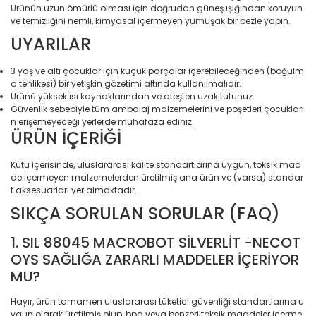
Ev Dekorasyon/Dekorat
Ürünün uzun ömürlü olması için doğrudan güneş ışığından koruyun
Bebek Bakım Çantaları
Objeler/Biblolar
ve temizliğini nemli, kimyasal içermeyen yumuşak bir bezle yapın.
Elektronik > TV, Görüntü
Sistemleri > Kablo & So
UYARILAR
Bebek Hediyelik
Ev Dekorasyon/Dekorati
Çerçeveler
Elektronik > TV, Görüntü
Bel, Boyun Yastığı & Oturma Simidi
3 yaş ve altı çocuklar için küçük parçalar içerebileceğinden (boğulm
Sistemleri > Televizyon
Ev Dekorasyon/Dekorat
a tehlikesi) bir yetişkin gözetimi altında kullanılmalıdır.
Objeler/Dekoratif Tepsi
Ürünü yüksek ısı kaynaklarından ve ateşten uzak tutunuz.
Bez
Elektronik > Yazıcılar & 
Güvenlik sebebiyle tüm ambalaj malzemelerini ve poşetleri çocukları
n erişemeyeceği yerlerde muhafaza ediniz.
Ev Dekorasyon/Dekorat
Bez & Havlu
ÜRÜN İÇERİĞİ
Elektronik > Yazıcılar & 
Objeler/Mum ve Mumlu
Lazer Yazıcılar
Biberon Isıtıcıları
Ev Dekorasyon/Dekorat
Kutu içerisinde, uluslararası kalite standartlarına uygun, toksik mad
Elektronik > Yazıcılar & 
Objeler/Vazo ve Şamd
de içermeyen malzemelerden üretilmiş ana ürün ve (varsa) standar
Biblo
Sarf Malzemeleri
t aksesuarları yer almaktadır.
Ev Dekorasyon/Dekorat
Bıçak Bileyicisi
SIKÇA SORULAN SORULAR (FAQ)
Elektronik Hırdavat
Objeler/Yapay Çiçekler
Bijuteri Kolye
1. SIL 88045 MACROBOT SİLVERLİT -NECOT
Elektronik ve Teknoloji
Ev Dekorasyon/Duvar
OYS SAĞLIĞA ZARARLI MADDELER İÇERİYOR
Dekorasyonu/Duvar Sü
Bijuteri Küpe
Elektronik ve Teknoloji >
MU?
Tablet Aksesuarları
Ev Dekorasyon/Duvar
Bisiklet Aksesuarları
Dekorasyonu/Saatler
Hayır, ürün tamamen uluslararası tüketici güvenliği standartlarına u
Elektronik ve Teknoloji 
ygun olarak üretilmiş olup, bpa veya benzeri toksik maddeler içerme