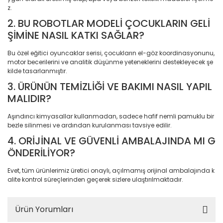
Bisiklet Aydınlatma Sistemleri
Sistemleri
Ev Dekorasyon/Elektrikli 
z.
Bluetooth Hoparlörler
2. BU ROBOTLAR MODELİ ÇOCUKLARIN GELİ
Elektronik ve Teknoloji 
Ev Dekorasyon/Elektrikli
Aksesuarları
ŞİMİNE NASIL KATKI SAĞLAR?
Aletleri/Baskül & Tartı
Bot
Ev Yaşam Kırtasiye Ofis
Bu özel eğitici oyuncaklar serisi, çocukların el-göz koordinasyonunu,
Ev Dekorasyon/Elektrikli
Boyama Kitapları
motor becerilerini ve analitik düşünme yeteneklerini destekleyecek şe
Aletleri/Vantilatör
kilde tasarlanmıştır.
Ev Yaşam Kırtasiye Ofis
Boyun Tasması
Ev Dekorasyon/Ev Gereç
3. ÜRÜNÜN TEMİZLİĞİ VE BAKIMI NASIL YAPIL
Ev Yaşam Kırtasiye Ofis
MALIDIR?
Briyantin, Wax
Avize
Ev Dekorasyon/Ev Gereçl
Aşındırıcı kimyasallar kullanmadan, sadece hafif nemli pamuklu bir
Bulaşık Sepeti
Ev Yaşam Kırtasiye Ofis
Ev Dekorasyon/Ev
bezle silinmesi ve ardından kurulanması tavsiye edilir.
Gece Lambası
Gereçleri/Ayakkabılık V
Büyüteç
4. ORİJİNAL VE GÜVENLİ AMBALAJINDA MI G
Ev Yaşam Kırtasiye Ofis
Ev Dekorasyon/Ev Gere
ÖNDERİLİYOR?
Buz Kovası
Güneş Enerjisi
silme aparatı
Evet, tüm ürünlerimiz üretici onaylı, açılmamış orijinal ambalajında k
Çakı
Ev Yaşam Kırtasiye Ofis
Ev Dekorasyon/Ev Gere
alite kontrol süreçlerinden geçerek sizlere ulaştırılmaktadır.
Kovası
Çakı & Bıçak
Ev Yaşam Kırtasiye Ofis
Batarya & Musluk
Ev Dekorasyon/Ev
Ürün Yorumları
Çalışma Masası
Gereçleri/Depolama&