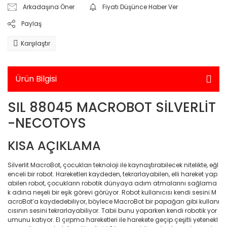
Banyo/Banyo Düzenlem
Arkadaşına Öner
Fiyatı Düşünce Haber Ver
Ayak Sağlığı
Yarış Setleri
Standlı Bebekler
Elektronik > Elektrikli Ev A
Paylaş
Banyo/Banyo Düzenlem
Elektrikli Mutfak Aletleri 
Ayak Sağlığı & Tabanlık
Takı ve Güzellik Setleri
Fırçaları
Makineleri
Karşılaştır
Ayak Törpüsü, Ponza, Ped
Takı,Tasarım ve Güzellik
Banyo/Banyo Düzenlem
Elektronik > Elektrikli Ev 
Temizleme ve Nem Alma
Babalar İçin Hediyeler
Trolls
Banyo/Banyo Düzenlem
Ürün Bilgisi
Elektronik > Elektrikli Ev A
Baharatlık
Unicorn Academy
Banyo/Banyo Düzenlem
Bakım Aletleri
Kağıtlığı
SIL 88045 MACROBOT SİLVERLİT
Bahçe Aletleri
Elektronik > Elektrikli Ev A
-NECOTOYS
Bebek Bakım Ürünleri D
Süpürgeler ve Halı Yık
Bahçe Aplikleri
Bıçak Setleri
KISA AÇIKLAMA
Elektronik > Foto & Kam
Bahçe Aydınlatma
Branda
Elektronik > Foto & Kam
Silverlit MacroBot, çocukları teknoloji ile kaynaştırabilecek nitelikte, eğl
Bahçe Direkleri
Aksesuarlar
enceli bir robot. Hareketleri kaydeden, tekrarlayabilen, elli hareket yap
Cep Telefonu
abilen robot, çocukların robotik dünyaya adım atmalarını sağlama
Bahçe Lambaları
k adına neşeli bir eşik görevi görüyor. Robot kullanıcısı kendi sesini M
Elektronik > Foto & Kame
Çift Kişilik Uyku Seti
acroBot’a kaydedebiliyor, böylece MacroBot bir papağan gibi kullanı
Optik (GPS,Dürbün)
Bahçe Malzemeleri
cısının sesini tekrarlayabiliyor. Tabii bunu yaparken kendi robotik yor
umunu katıyor. El çırpma hareketleri ile harekete geçip çeşitli yetenekl
Cilt Temizleyici
Elektronik > Klima ve Isıt