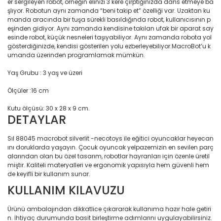
Bahçe Yol Aydınlatmaları
er sergileyen robot, örneğin elinizi 3 kere çırptığınızda dans etmeye ba
şlıyor. Robotun aynı zamanda “beni takip et” özelliği var. Uzaktan ku
Çok Fonksiyonlu Yazıcı
Elektronik > Klima ve Isıt
manda aracında bir tuşa sürekli basıldığında robot, kullanıcısının p
Balon
ve Isıtıcılar
eşinden gidiyor. Aynı zamanda kendisine takılan ufak bir aparat say
E-Kitap Okuyucu Aksesu
esinde robot, küçük nesneleri taşıyabiliyor. Aynı zamanda robota yol
Banyo Askısı
Elektronik > Klima ve Isıtı
gösterdiğinizde, kendisi gösterilen yolu ezberleyebiliyor.MacroBot’u k
Vantilatörler
Eğitim & Sağlık
umanda üzerinden programlamak mümkün.
Banyo Düzenleyicileri
Elektronik > Oyun & Oyu
Erkek Büyük Beden Gö
Yaş Grubu : 3 yaş ve üzeri
Banyo Gereçleri
Elektronik > Oyun & Oyu
Ev Dekorasyon
Ölçüler :16 cm
Banyo Gereçleri ve Setler
Diğer Oyun Konsolları
Kutu ölçüsü: 30 x 28 x 9 cm.
Ev Dekorasyon/Aydınl
DETAYLAR
Banyo Halısı
Elektronik > Telefon & T
Aksesuarları > Cep Tel
Ev Dekorasyon/Aydınla
Banyo Setleri
Sıl 88045 macrobot silverlit -necotoys ile eğitici oyuncaklar heyecan
Elektronik > Telefon & T
Ev Dekorasyon/Aydınla
ını doruklarda yaşayın. Çocuk oyuncak yelpazemizin en sevilen parç
Banyo Ürünleri
Aksesuarları > Kılıf ve E
Ledler
alarından olan bu özel tasarım, robotlar hayranları için özenle üretil
Koruyucular
miştir. Kaliteli materyalleri ve ergonomik yapısıyla hem güvenli hem
Bardak
de keyifli bir kullanım sunar.
Ev Dekorasyon/Aydınlat
Elektronik > Telefon & T
KULLANIM KILAVUZU
Aksesuarları > Powerb
Basınç Ölçme Saati
Ev Dekorasyon/Aydınl
Lambası
Ürünü ambalajından dikkatlice çıkararak kullanıma hazır hale getiri
Elektronik > TV, Görüntü
Baskül
n. İhtiyaç durumunda basit birleştirme adımlarını uygulayabilirsiniz.
Sistemleri > Bluetooth 