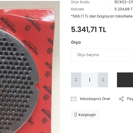
Ürün Kodu
BCK02-C
Havale
5.234,88 T
*566,71 TL den başlayan taksitlerle
5.341,71 TL
Ölçü
Arkadaşına Öner
Pa
Karşılaştır