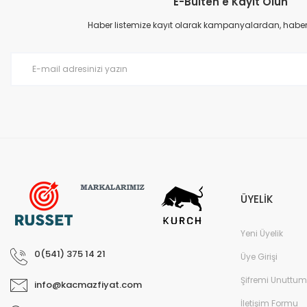
E-Bülten'e Kayıt Olun
Ürün bilgilerinde hatalar bulunuyor.
Ürün fiyatı diğer sitelerden daha pahalı.
Haber listemize kayıt olarak kampanyalardan, haberda
Bu ürüne benzer farklı alternatifler olmalı.
ÜYELİK
Yeni Üyelik
0(541) 375 14 21
Üye Girişi
Şifremi Unuttum
info@kacmazfiyat.com
İletişim Formu