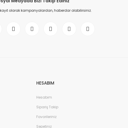
syal Medyada Bizi Takip Ediniz
 kayıt olarak kampanyalardan, haberdar olabilirsiniz.
HESABIM
Hesabım
Sipariş Takip
Favorileriniz
Sepetiniz