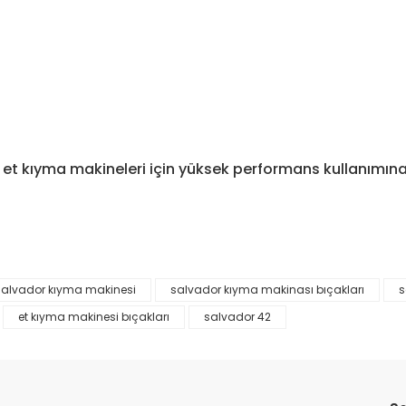
 et kıyma makineleri için yüksek performans kullanımına 
salvador kıyma makinesi
salvador kıyma makinası bıçakları
s
da yetersiz gördüğünüz noktaları öneri formunu kullanarak tarafımıza il
et kıyma makinesi bıçakları
salvador 42
Bu ürüne ilk yorumu siz yapın!
Yorum Yaz