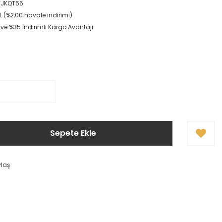
FJKQT56
L (%2,00 havale indirimi)
 ve %35 İndirimli Kargo Avantajı
Sepete Ekle
ylaş