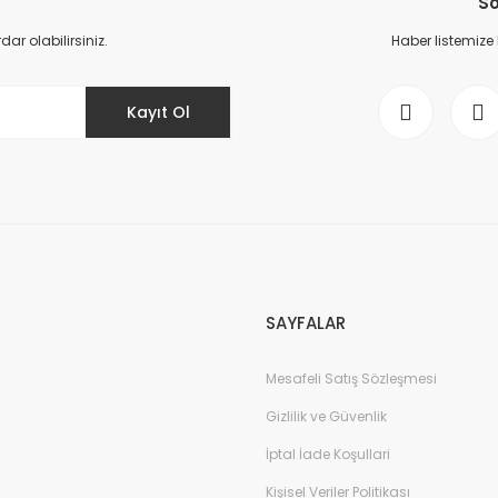
So
r olabilirsiniz.
Haber listemize
Kayıt Ol
Gönder
SAYFALAR
Mesafeli Satış Sözleşmesi
Gizlilik ve Güvenlik
İptal İade Koşullari
Kişisel Veriler Politikası