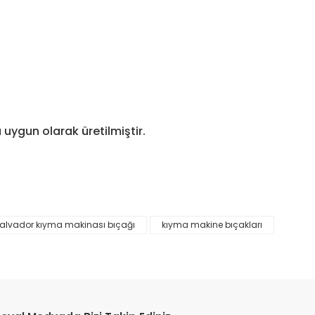
uygun olarak üretilmiştir.
alvador kıyma makinası bıçağı
kıyma makine bıçakları
etebilirsiniz.