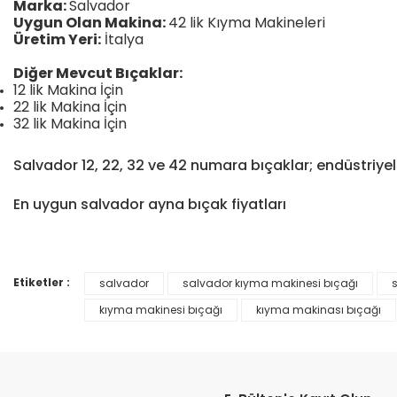
Marka:
Salvador
Uygun Olan Makina:
42 lik Kıyma Makineleri
Üretim Yeri:
İtalya
Diğer Mevcut Bıçaklar:
12 lik Makina İçin
22 lik Makina İçin
32 lik Makina İçin
Salvador 12, 22, 32 ve 42 numara bıçaklar; endüstriyel
En uygun salvador ayna bıçak fiyatları
Etiketler :
salvador
salvador kıyma makinesi bıçağı
Bu ürünün fiyat bilgisi, resim, ürün açıklamalarında ve diğer konular
Görüş ve önerileriniz için teşekkür ederiz.
kıyma makinesi bıçağı
kıyma makinası bıçağı
Ürün resmi kalitesiz, bozuk veya görüntülenemiyor.
Ürün açıklamasında eksik bilgiler bulunuyor.