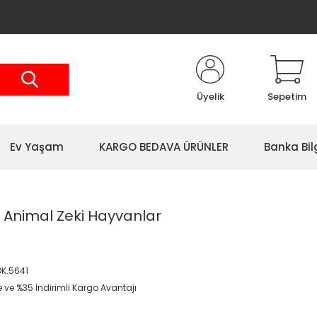
Üyelik
Sepetim
Ev Yaşam
KARGO BEDAVA ÜRÜNLER
Banka Bil
Animal Zeki Hayvanlar
K.5641
e ve %35 İndirimli Kargo Avantajı