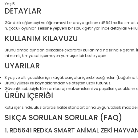
Yaş:5+
DETAYLAR
Gündelik eğlenceyi ve öğrenmeyi bir araya getiren rd5641 redka smart an
n, çocuk oyunları serisine yepyeni bir soluk getiriyor. İnce detayları ve kull
KULLANIM KILAVUZU
Ürünü ambalajından dikkatlice çıkararak kullanıma hazır hale getirin.
ini nemli, kimyasal içermeyen yumuşak bir bezle yapın.
UYARILAR
3 yaş ve altı çocuklar için küçük parçalar içerebileceğinden (boğulma tehl
Ürünü yüksek ısı kaynaklarından ve ateşten uzak tutunuz.
Güvenlik sebebiyle tüm ambalaj malzemelerini ve poşetleri çocukların 
ÜRÜN İÇERİĞİ
Kutu içerisinde, uluslararası kalite standartlarına uygun, toksik madd
SIKÇA SORULAN SORULAR (FAQ)
1. RD5641 REDKA SMART ANİMAL ZEKİ HAYVA