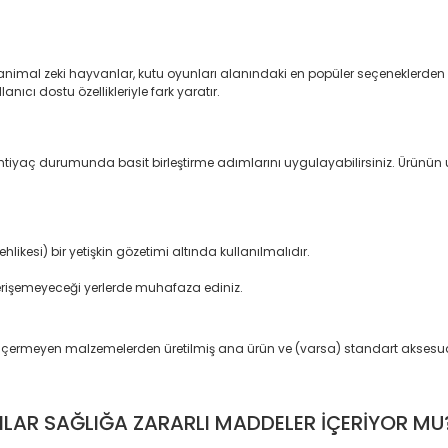
imal zeki hayvanlar, kutu oyunları alanındaki en popüler seçeneklerden biri
anıcı dostu özellikleriyle fark yaratır.
 İhtiyaç durumunda basit birleştirme adımlarını uygulayabilirsiniz. Ürünü
ikesi) bir yetişkin gözetimi altında kullanılmalıdır.
erişemeyeceği yerlerde muhafaza ediniz.
e içermeyen malzemelerden üretilmiş ana ürün ve (varsa) standart aksesua
NLAR SAĞLIĞA ZARARLI MADDELER İÇERİYOR MU