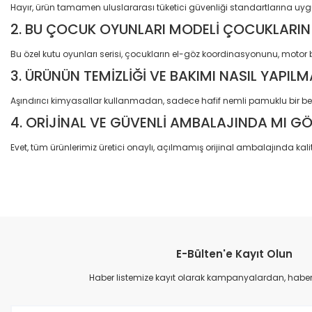
Hayır, ürün tamamen uluslararası tüketici güvenliği standartlarına uyg
2. BU ÇOCUK OYUNLARI MODELİ ÇOCUKLARIN 
Bu özel kutu oyunları serisi, çocukların el-göz koordinasyonunu, motor b
3. ÜRÜNÜN TEMİZLİĞİ VE BAKIMI NASIL YAPILM
Aşındırıcı kimyasallar kullanmadan, sadece hafif nemli pamuklu bir bez
4. ORİJİNAL VE GÜVENLİ AMBALAJINDA MI G
Evet, tüm ürünlerimiz üretici onaylı, açılmamış orijinal ambalajında kalit
Bu ürünün fiyat bilgisi, resim, ürün açıklamalarında ve diğer konular
Görüş ve önerileriniz için teşekkür ederiz.
E-Bülten'e Kayıt Olun
Ürün resmi kalitesiz, bozuk veya görüntülenemiyor.
Ürün açıklamasında eksik bilgiler bulunuyor.
Haber listemize kayıt olarak kampanyalardan, haberda
Ürün bilgilerinde hatalar bulunuyor.