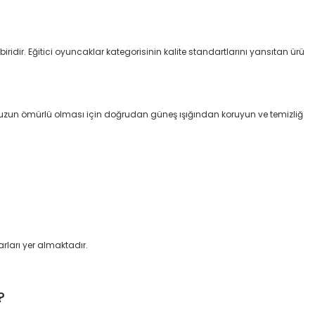
dir. Eğitici oyuncaklar kategorisinin kalite standartlarını yansıtan ürü
n uzun ömürlü olması için doğrudan güneş ışığından koruyun ve temizliğ
rları yer almaktadır.
?