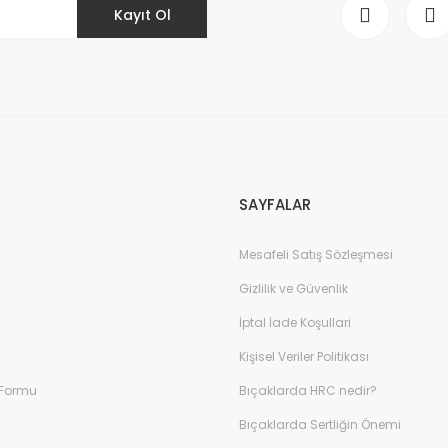
Kayıt Ol
Gönder
SAYFALAR
Mesafeli Satış Sözleşmesi
Gizlilik ve Güvenlik
İptal İade Koşullari
Kişisel Veriler Politikası
 Formu
Bıçaklarda HRC nedir?
Bıçaklarda Sertliğin Önemi