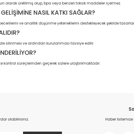
un olarak üretilmiş olup, bpa veya benzeri toksik maddeler içermez.
GELİŞİMİNE NASIL KATKI SAĞLAR?
ecerilerini ve analitik düşünme yeteneklerini destekleyecek şekilde tasarlan
ALIDIR?
le silinmesi ve ardından kurulanması tavsiye edilir.
ÖNDERİLİYOR?
e kontrol süreçlerinden geçerek sizlere ulaştırılmaktadır.
da yetersiz gördüğünüz noktaları öneri formunu kullanarak tarafımıza il
Bu ürüne ilk yorumu siz yapın!
So
Yorum Yaz
r olabilirsiniz.
Haber listemize