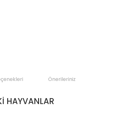
eçenekleri
Önerileriniz
Kİ HAYVANLAR