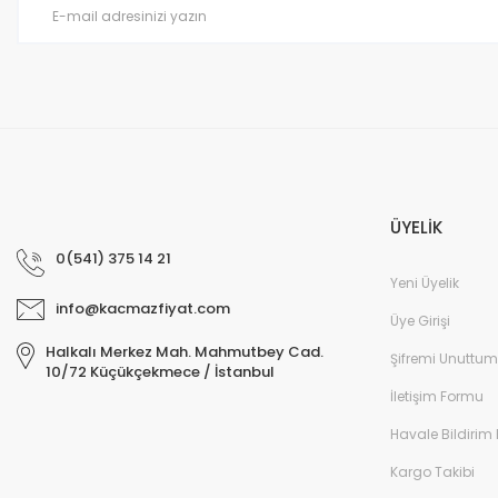
Ürün fiyatı diğer sitelerden daha pahalı.
Bu ürüne benzer farklı alternatifler olmalı.
ÜYELİK
0(541) 375 14 21
Yeni Üyelik
info@kacmazfiyat.com
Üye Girişi
Halkalı Merkez Mah. Mahmutbey Cad.
Şifremi Unuttum
10/72 Küçükçekmece / İstanbul
İletişim Formu
Havale Bildirim
Kargo Takibi