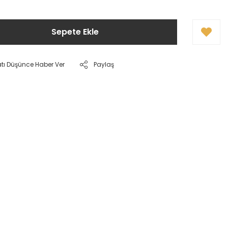
Sepete Ekle
atı Düşünce Haber Ver
Paylaş