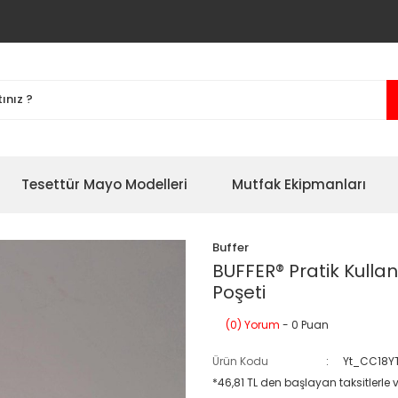
Tesettür Mayo Modelleri
Mutfak Ekipmanları
Buffer
BUFFER® Pratik Kullan
Poşeti
(0) Yorum
- 0 Puan
Ürün Kodu
Yt_CC18YT
*46,81 TL den başlayan taksitlerle 