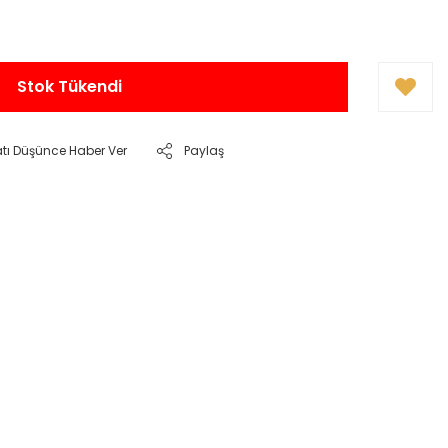
Stok Tükendi
atı Düşünce Haber Ver
Paylaş