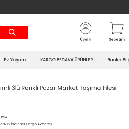
Üyelik
Sepetim
Ev Yaşam
KARGO BEDAVA ÜRÜNLER
Banka Bil
ımlı 3lü Renkli Pazar Market Taşıma Filesi
1214
ve %35 İndirimli Kargo Avantajı