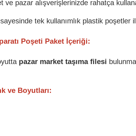
 ve pazar alışverişlerinizde rahatça kullan
i
sayesinde tek kullanımlık plastik poşetler 
aratı Poşeti Paket İçeriği:
boyutta
pazar market taşıma filesi
bulunmak
k ve Boyutları: