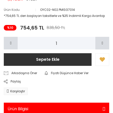
Ürün Kodu
OYC02-N02.PMISG7014
*754,65 TL den başlayan taksitlerle ve %35 İndirimli Kargo Avantajı
754,65 TL
838,50 TL
%10
Sepete Ekle
Arkadaşına Öner
Fiyatı Düşünce Haber Ver
Paylaş
Karşılaştır
Ürün Bilgisi