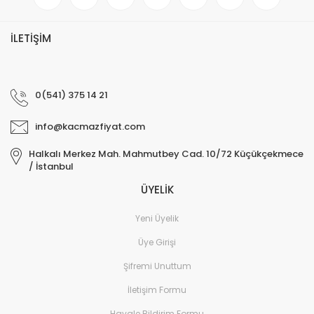
İLETİŞİM
0(541) 375 14 21
info@kacmazfiyat.com
Halkalı Merkez Mah. Mahmutbey Cad. 10/72 Küçükçekmece
/ İstanbul
ÜYELİK
Yeni Üyelik
Üye Girişi
Şifremi Unuttum
İletişim Formu
Havale Bildirim Formu