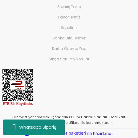
Sipariş Takip
Favorileriniz
Sepetiniz
Banka Bilgilerimiz
Kartla Ödeme Yap
Sıkça Sorulan Sorular
Kacmazfiyat.com'daki İçeriklerin © Tüm Hakları Saklıdır. Kredi kartı
bilgileriniz 256bit SSL sertifikası ile korunmaktadır.
Whatsapp Sipariş
ile
ideasoft
e-