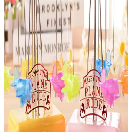
Sistemleri
Elektronik ve Teknoloji 
Aksesuarları
Ev Yaşam Kırtasiye Ofis
Ev Yaşam Kırtasiye Ofis
Ev Yaşam Kırtasiye Ofis
Avize
Ev Yaşam Kırtasiye Ofis
Gece Lambası
Ev Yaşam Kırtasiye Ofis
Güneş Enerjisi
Ev Yaşam Kırtasiye Ofis
Ev Yaşam Kırtasiye Ofis
Batarya & Musluk