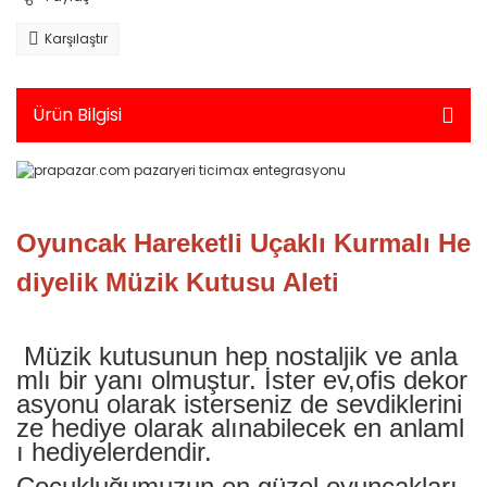
Yarış Setleri
Standlı Bebekler
Karşılaştır
Elektronik > Elektrikli Ev A
Elektrikli Mutfak Aletleri 
Takı ve Güzellik Setleri
Makineleri
Takı,Tasarım ve Güzellik
Ürün Bilgisi
Elektronik > Elektrikli Ev 
Temizleme ve Nem Alma
Trolls
Elektronik > Elektrikli Ev A
Unicorn Academy
Bakım Aletleri
Oyuncak Hareketli Uçaklı Kurmalı He
Elektronik > Elektrikli Ev A
Süpürgeler ve Halı Yık
diyelik Müzik Kutusu Aleti
Elektronik > Foto & Kam
Müzik kutusunun hep nostaljik ve anla
Elektronik > Foto & Kam
Aksesuarlar
mlı bir yanı olmuştur. İster ev,ofis dekor
asyonu olarak isterseniz de sevdiklerini
Elektronik > Foto & Kame
ze hediye olarak alınabilecek en anlaml
Optik (GPS,Dürbün)
ı hediyelerdendir.
Elektronik > Klima ve Isıt
Çocukluğumuzun en güzel oyuncakları