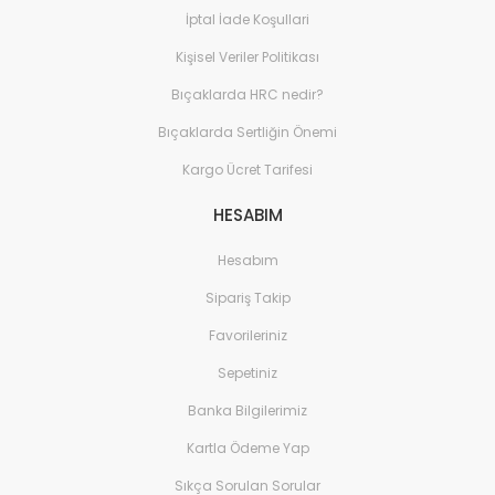
İptal İade Koşullari
Kişisel Veriler Politikası
Bıçaklarda HRC nedir?
Bıçaklarda Sertliğin Önemi
Kargo Ücret Tarifesi
HESABIM
Hesabım
Sipariş Takip
Favorileriniz
Sepetiniz
Banka Bilgilerimiz
Kartla Ödeme Yap
Sıkça Sorulan Sorular