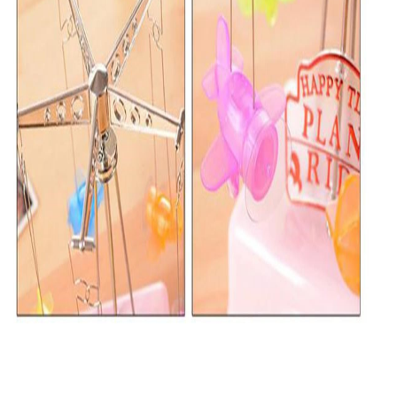
Ev Yaşam Kırtasiye Ofis 
Mobilyaları
Ev Yaşam Kırtasiye Ofis 
Mobilyaları > Ofis Akses
Moda > Cüzdanlar
Moda > Saatler
Moda > Takı / Mücevhe
Oto, Bahçe, Yapı Marke
Oto, Bahçe, Yapı Market
Bahçe Makineleri
Oto, Bahçe, Yapı Market
Bahçe Mobilyası
Oto, Bahçe, Yapı Market
Küçük El Aletleri