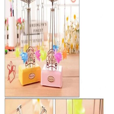
Banyo Tekstili
Ev Yaşam Kırtasiye Ofis >
Dekorasyon Ürünleri
Ev Yaşam Kırtasiye Ofis 
Aksesuarları > Nargile T
Ev Yaşam Kırtasiye Ofis 
Aksesuarları > Sigara 
Makineleri
Ev Yaşam Kırtasiye Ofis 
Aksesuarları > Tabaka
Ev Yaşam Kırtasiye Ofis >
Kırtasiye
Ev Yaşam Kırtasiye Ofis >
Kırtasiye > Ofis ve Okul 
Ev Yaşam Kırtasiye Ofis >
Kırtasiye > Sanatsal B