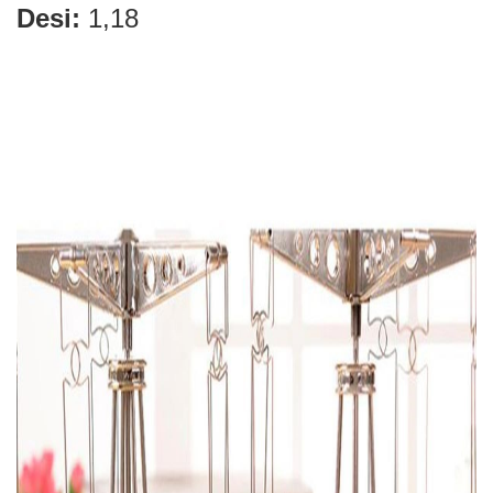
Desi:
1,18
Elektronik > TV, Görüntü
Sistemleri > Kablo & So
Elektronik > TV, Görüntü
Sistemleri > Televizyon
Elektronik > Yazıcılar & 
Elektronik > Yazıcılar & 
Lazer Yazıcılar
Elektronik > Yazıcılar & 
Sarf Malzemeleri
Elektronik Hırdavat
Elektronik ve Teknoloji
Elektronik ve Teknoloji >
Tablet Aksesuarları
Elektronik ve Teknoloji 