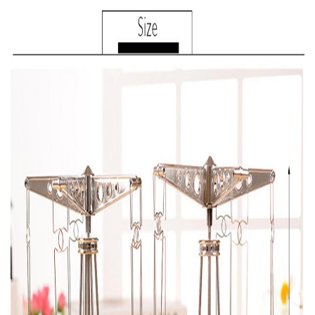
Oto, Bahçe, Yapı Market
Oto, Bahçe, Yapı Market
Eldiven
Oto, Bahçe, Yapı Market
Aksesuar
Oto, Bahçe, Yapı Market
Oto, Bahçe, Yapı Market
> Elektrikli El Aletleri
Oto, Bahçe, Yapı Market
> Hırdavat
Oto, Bahçe, Yapı Market
> İnşaat Malzemeleri
Oto, Bahçe, Yapı Market
> Manuel El Aletleri
Oto, Bahçe, Yapı Market