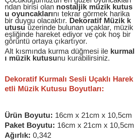
ndan birisi olan
nostaljik müzik kutus
Elektronik > Klima ve Isıt
u oyuncakları
nı tekrar görmek harika
ve Isıtıcılar
bir duygu olacaktır.
Dekoratif Müzik k
utusu
üzerinde bulunan uçaklar, müzik
Elektronik > Klima ve Isıtı
Vantilatörler
eşliğinde hareket ediyor ve çok hoş bir
görüntü ortaya çıkartıyor.
Elektronik > Oyun & Oyu
Alt kısmında kurma düğmesi ile
kurmal
ı müzik kutusu
nu kurabilirsiniz.
Elektronik > Oyun & Oyu
Diğer Oyun Konsolları
Elektronik > Telefon & T
Dekoratif Kurmalı Sesli Uçaklı Harek
Aksesuarları > Cep Tel
etli Müzik Kutusu Boyutları:
Elektronik > Telefon & T
Aksesuarları > Kılıf ve E
Koruyucular
Ürün Boyutu:
16cm x 21cm x 10,5cm
Elektronik > Telefon & T
Aksesuarları > Powerb
Paket Boyutu:
16cm x 21cm x 10,5cm
Elektronik > TV, Görüntü
Ağırlık:
0,342
Sistemleri > Bluetooth 