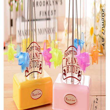
> Matkap ve Hiltiler
Oto, Bahçe, Yapı Market
> Prizler
Parti Malzemeleri
Spor Outdoor > Gezi ve
Spor Outdoor > Gezi ve
Seyahat Aksesuarları
Spor Outdoor > Spor
Spor Outdoor > Spor > P
Tv Ürünleri, Outlet, Hobi
Tv Ürünleri, Outlet, Hobi
Tv Ürünleri, Outlet, Hobi 
Tv Ürünleri, Outlet, Hobi