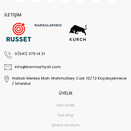
İLETİŞİM
0(541) 375 14 21
info@kacmazfiyat.com
Halkalı Merkez Mah. Mahmutbey Cad. 10/72 Küçükçekmece
/ İstanbul
ÜYELİK
Yeni Üyelik
Üye Girişi
Şifremi Unuttum