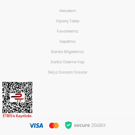
Hesabım
Sipariş Takip
Favorileriniz
Sepetiniz
Banka Bilgilerimiz
Kartla Ödeme Yap
Sıkça Sorulan Sorular