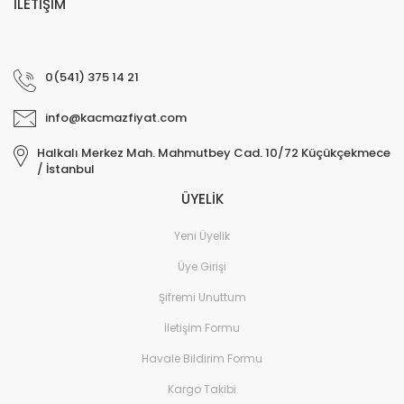
İLETİŞİM
0(541) 375 14 21
info@kacmazfiyat.com
Halkalı Merkez Mah. Mahmutbey Cad. 10/72 Küçükçekmece
/ İstanbul
ÜYELİK
Yeni Üyelik
Üye Girişi
Şifremi Unuttum
İletişim Formu
Havale Bildirim Formu
Kargo Takibi