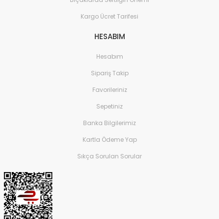
Kargo Ücret Tarifesi
HESABIM
Hesabım
Sipariş Takip
Favorileriniz
Sepetiniz
Banka Bilgilerimiz
Kartla Ödeme Yap
Sıkça Sorulan Sorular