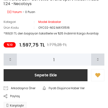
1:24 -Necotoys
(0) Yorum
- 0 Puan
Kategori
Model Arabalar
Ürün Kodu
OYC02-N02.MAY31516
*169,51 TL den başlayan taksitlerle ve %35 İndirimli Kargo Avantajı
1.597,75 TL
1.775,28 TL
%10
Sepete Ekle
Arkadaşına Öner
Fiyatı Düşünce Haber Ver
Paylaş
Karşılaştır