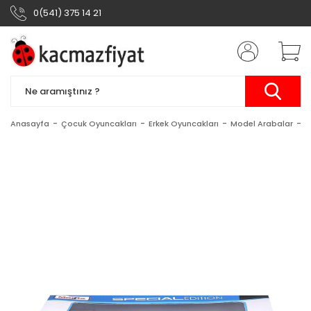
0(541) 375 14 21
Anasayfa
Çocuk Oyuncakları
Erkek Oyuncakları
Model Arabalar
M