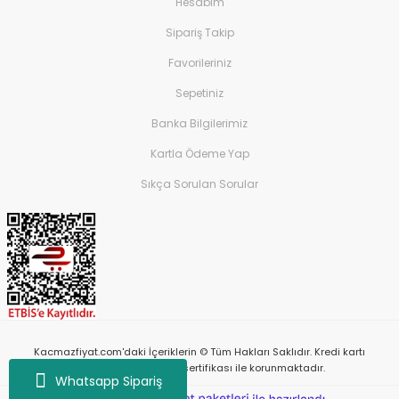
Hesabım
Sipariş Takip
Favorileriniz
Sepetiniz
Banka Bilgilerimiz
Kartla Ödeme Yap
Sıkça Sorulan Sorular
Kacmazfiyat.com'daki İçeriklerin © Tüm Hakları Saklıdır. Kredi kartı
bilgileriniz 256bit SSL sertifikası ile korunmaktadır.
Whatsapp Sipariş
ile
ideasoft