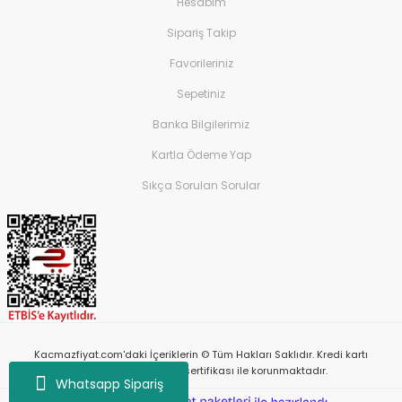
Hesabım
Sipariş Takip
Favorileriniz
Sepetiniz
Banka Bilgilerimiz
Kartla Ödeme Yap
Sıkça Sorulan Sorular
Kacmazfiyat.com'daki İçeriklerin © Tüm Hakları Saklıdır. Kredi kartı
bilgileriniz 256bit SSL sertifikası ile korunmaktadır.
Whatsapp Sipariş
ile
ideasoft