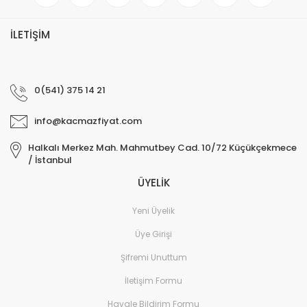
İLETİŞİM
0(541) 375 14 21
info@kacmazfiyat.com
Halkalı Merkez Mah. Mahmutbey Cad. 10/72 Küçükçekmece
/ İstanbul
ÜYELİK
Yeni Üyelik
Üye Girişi
Şifremi Unuttum
İletişim Formu
Havale Bildirim Formu