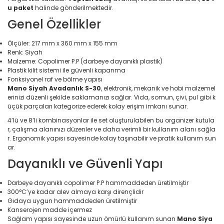
Bahçe Malzemeleri
u paket
halinde gönderilmektedir.
Çok Fonksiyonlu Yazıcı
Elektronik > Klima ve Isıt
Bahçe Yol Aydınlatmaları
Genel Özellikler
ve Isıtıcılar
E-Kitap Okuyucu Aksesu
Balon
Elektronik > Klima ve Isıtı
Ölçüler: 217 mm x 360 mm x 155 mm
Vantilatörler
Eğitim & Sağlık
Renk: Siyah
Banyo Askısı
Malzeme: Copolimer P.P (darbeye dayanıklı plastik)
Plastik kilit sistemi ile güvenli kapanma
Elektronik > Oyun & Oyu
Erkek Büyük Beden Gö
Banyo Düzenleyicileri
Fonksiyonel raf ve bölme yapısı
Mano Siyah Avadanlık S-30
, elektronik, mekanik ve hobi malzemel
Elektronik > Oyun & Oyu
Ev Dekorasyon
erinizi düzenli şekilde saklamanızı sağlar. Vida, somun, çivi, pul gibi k
Banyo Gereçleri
Diğer Oyun Konsolları
üçük parçaları kategorize ederek kolay erişim imkanı sunar.
Ev Dekorasyon/Aydınl
Banyo Gereçleri ve Setler
Elektronik > Telefon & T
4’lü ve 8’li kombinasyonlar ile set oluşturulabilen bu organizer kutula
Aksesuarları > Cep Tel
r, çalışma alanınızı düzenler ve daha verimli bir kullanım alanı sağla
Ev Dekorasyon/Aydınla
Banyo Halısı
r. Ergonomik yapısı sayesinde kolay taşınabilir ve pratik kullanım sun
ar.
Elektronik > Telefon & T
Ev Dekorasyon/Aydınla
Banyo Setleri
Aksesuarları > Kılıf ve E
Ledler
Dayanıklı ve Güvenli Yapı
Koruyucular
Banyo Ürünleri
Ev Dekorasyon/Aydınlat
Darbeye dayanıklı copolimer P.P hammaddeden üretilmiştir
Elektronik > Telefon & T
300°C’ye kadar alev almaya karşı dirençlidir
Aksesuarları > Powerb
Bardak
Ev Dekorasyon/Aydınl
Gıdaya uygun hammaddeden üretilmiştir
Lambası
Kanserojen madde içermez
Elektronik > TV, Görüntü
Basınç Ölçme Saati
Sağlam yapısı sayesinde uzun ömürlü kullanım sunan
Mano Siya
Sistemleri > Bluetooth 