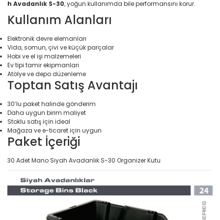
Ev Dekorasyon/Dekorat
h Avadanlık S-30
, yoğun kullanımda bile performansını korur.
Baskül
Objeler/Biblolar
Kullanım Alanları
Elektronik > TV, Görüntü
Sistemleri > Kablo & So
Bebek Bakım Çantaları
Ev Dekorasyon/Dekorati
Çerçeveler
Elektronik devre elemanları
Elektronik > TV, Görüntü
Vida, somun, çivi ve küçük parçalar
Bebek Hediyelik
Sistemleri > Televizyon
Hobi ve el işi malzemeleri
Ev Dekorasyon/Dekorat
Ev tipi tamir ekipmanları
Objeler/Dekoratif Tepsi
Bel, Boyun Yastığı & Oturma Simidi
Elektronik > Yazıcılar & 
Atölye ve depo düzenleme
Toptan Satış Avantajı
Ev Dekorasyon/Dekorat
Bez
Elektronik > Yazıcılar & 
Objeler/Mum ve Mumlu
Lazer Yazıcılar
30’lu paket halinde gönderim
Bez & Havlu
Daha uygun birim maliyet
Ev Dekorasyon/Dekorat
Elektronik > Yazıcılar & 
Stoklu satış için ideal
Objeler/Vazo ve Şamd
Biberon Isıtıcıları
Sarf Malzemeleri
Mağaza ve e-ticaret için uygun
Paket İçeriği
Ev Dekorasyon/Dekorat
Biblo
Elektronik Hırdavat
Objeler/Yapay Çiçekler
30 Adet Mano Siyah Avadanlık S-30 Organizer Kutu
Bıçak Bileyicisi
Elektronik ve Teknoloji
Ev Dekorasyon/Duvar
Dekorasyonu/Duvar Sü
Bijuteri Kolye
Elektronik ve Teknoloji >
Tablet Aksesuarları
Ev Dekorasyon/Duvar
Bijuteri Küpe
Dekorasyonu/Saatler
Elektronik ve Teknoloji 