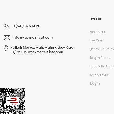
ÜYELİK
0(541) 375 14 21
Yeni Üyelik
info@kacmazfiyat.com
Üye Girişi
Halkalı Merkez Mah. Mahmutbey Cad.
Şifremi Unuttum
10/72 Küçükçekmece / İstanbul
İletişim Formu
Havale Bildirim
Kargo Takibi
İletişim