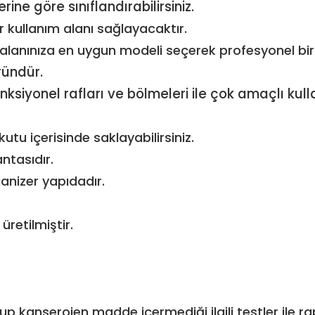
ine göre sınıflandırabilirsiniz.
r kullanım alanı sağlayacaktır.
alanınıza en uygun modeli seçerek profesyonel bir 
üründür.
ksiyonel rafları ve bölmeleri ile çok amaçlı ku
kutu içerisinde saklayabilirsiniz.
antasıdır.
ganizer yapıdadır.
retilmiştir.
kanserojen madde içermediği ilgili testler ile ra