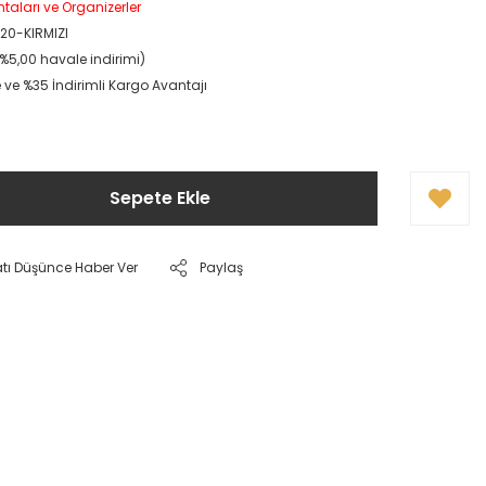
taları ve Organizerler
20-KIRMIZI
(%5,00 havale indirimi)
 ve %35 İndirimli Kargo Avantajı
Sepete Ekle
atı Düşünce Haber Ver
Paylaş