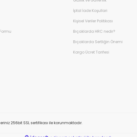
Gizlilik ve Güvenlik
İptal İade Koşullari
Kişisel Veriler Politikası
 Formu
Bıçaklarda HRC nedir?
Bıçaklarda Sertliğin Önemi
Kargo Ücret Tarifesi
eriniz 256bit SSL sertifikası ile korunmaktadır.