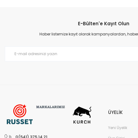
Bu ürünün fiyat bilgisi, resim, ürün açıklamalarında ve diğer konular
Görüş ve önerileriniz için teşekkür ederiz.
E-Bülten'e Kayıt Olun
Ürün resmi kalitesiz, bozuk veya görüntülenemiyor.
Ürün açıklamasında eksik bilgiler bulunuyor.
Haber listemize kayıt olarak kampanyalardan, haberda
Ürün bilgilerinde hatalar bulunuyor.
Ürün fiyatı diğer sitelerden daha pahalı.
Bu ürüne benzer farklı alternatifler olmalı.
ÜYELİK
Yeni Üyelik
0(541) 375 14 21