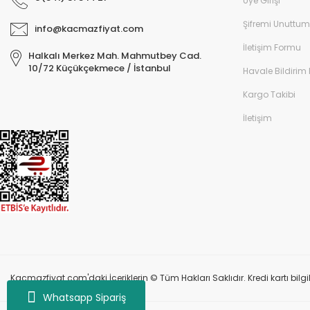
Üye Girişi
Şifremi Unuttum
info@kacmazfiyat.com
İletişim Formu
Halkalı Merkez Mah. Mahmutbey Cad.
10/72 Küçükçekmece / İstanbul
Havale Bildirim
Kargo Takibi
İletişim
Kacmazfiyat.com'daki İçeriklerin © Tüm Hakları Saklıdır. Kredi kartı bilgil
Whatsapp Sipariş