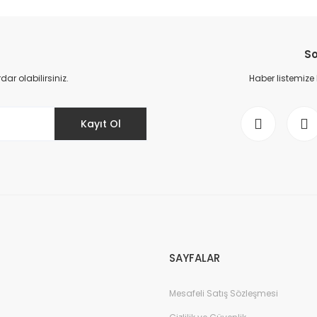
da yetersiz gördüğünüz noktaları öneri formunu kullanarak tarafımıza il
Bu ürüne ilk yorumu siz yapın!
So
Yorum Yaz
r olabilirsiniz.
Haber listemize
Kayıt Ol
Gönder
SAYFALAR
Mesafeli Satış Sözleşmesi