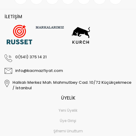
İLETİŞİM
0(541) 375 14 21
info@kacmazfiyat.com
Halkalı Merkez Mah. Mahmutbey Cad. 10/72 Küçükçekmece
/ İstanbul
ÜYELİK
Yeni Üyelik
Üye Girişi
Şifremi Unuttum