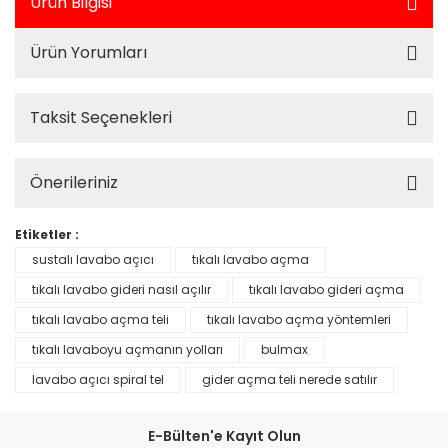
Ürün Bilgisi
Ürün Yorumları
Taksit Seçenekleri
Önerileriniz
Etiketler :
sustalı lavabo açıcı
tıkalı lavabo açma
tıkalı lavabo gideri nasıl açılır
tıkalı lavabo gideri açma
tıkalı lavabo açma teli
tıkalı lavabo açma yöntemleri
tıkalı lavaboyu açmanın yolları
bulmax
lavabo açıcı spiral tel
gider açma teli nerede satılır
E-Bülten'e Kayıt Olun