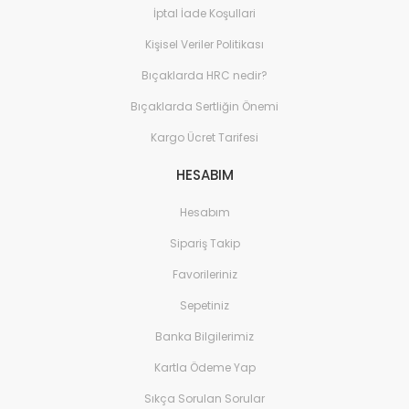
İptal İade Koşullari
Kişisel Veriler Politikası
Bıçaklarda HRC nedir?
Bıçaklarda Sertliğin Önemi
Kargo Ücret Tarifesi
HESABIM
Hesabım
Sipariş Takip
Favorileriniz
Sepetiniz
Banka Bilgilerimiz
Kartla Ödeme Yap
Sıkça Sorulan Sorular