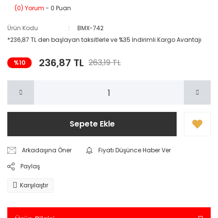
(0) Yorum
- 0 Puan
Ürün Kodu
BMX-742
*236,87 TL den başlayan taksitlerle ve %35 İndirimli Kargo Avantajı
236,87 TL
263,19 TL
%10
Sepete Ekle
Arkadaşına Öner
Fiyatı Düşünce Haber Ver
Paylaş
Karşılaştır