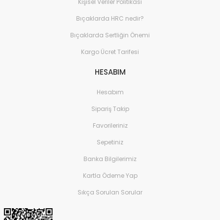
Kişisel Veriler Politikası
Bıçaklarda HRC nedir?
Bıçaklarda Sertliğin Önemi
Kargo Ücret Tarifesi
HESABIM
Hesabım
Sipariş Takip
Favorileriniz
Sepetiniz
Banka Bilgilerimiz
Kartla Ödeme Yap
Sıkça Sorulan Sorular