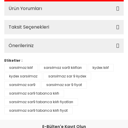
Ürün Yorumları
Taksit Seçenekleri
Önerileriniz
Etiketler :
sarsılmaz kılıf
sarsılmaz sar9 kılıfları
kydex kılıf
kydex sarsılmaz
sarsılmaz sar 9 kydex
sarsılmaz sar9
sarsılmaz sar 9 fiyat
sarsılmaz sar9 tabanca kılıfı
sarsılmaz sar9 tabanca kılıfı fiyatları
sarsılmaz sar9 tabanca kılıfı fiyat
E-Bülten'e Kayıt Olun