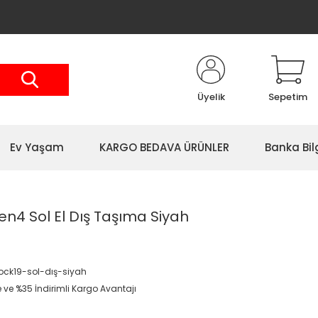
Üyelik
Sepetim
Ev Yaşam
KARGO BEDAVA ÜRÜNLER
Banka Bil
Gen4 Sol El Dış Taşıma Siyah
ck19-sol-dış-siyah
e ve %35 İndirimli Kargo Avantajı