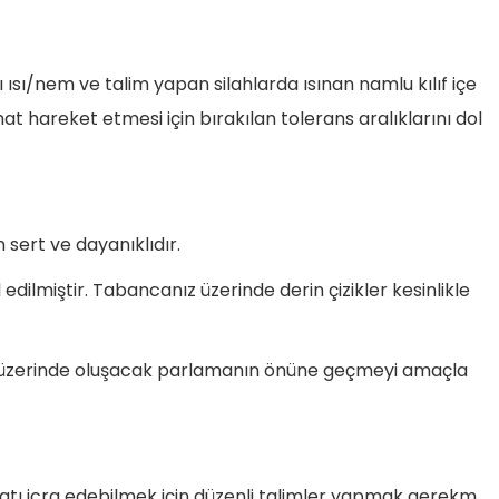
ı ısı/nem ve talim yapan silahlarda ısınan namlu kılıf içe
at hareket etmesi için bırakılan tolerans aralıklarını dol
ert ve dayanıklıdır.
l edilmiştir. Tabancanız üzerinde derin çizikler kesinlikle
ma üzerinde oluşacak parlamanın önüne geçmeyi amaçla
anatı icra edebilmek için düzenli talimler yapmak gerekm