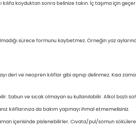
ılıfa koyduktan sonra belinize takın. İç taşıma için geçerli
lmadığı sürece formunu kaybetmez. Örneğin yaz aylarında
ı deri ve neopren kılıflar gibi aşınıp delinmez. Kısa zaman
. Sabun ve sıcak olmayan su kullanılabilir. Alkol bazlı so
anız kılıflarınıza da bakım yapmayı ihmal etmemelisiniz.
an içerisinde pislenebilirler. Cıvata/pul/somun sökülerek 