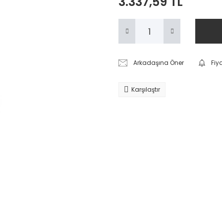
3.337,59 TL
Arkadaşına Öner
Fiy
Karşılaştır