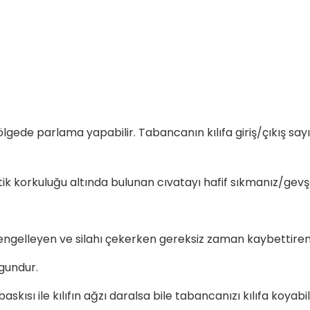
ölgede parlama yapabilir. Tabancanın kılıfa giriş/çıkış sayıs
Tetik korkuluğu altında bulunan cıvatayı hafif sıkmanız/gev
engelleyen ve silahı çekerken gereksiz zaman kaybettiren 
ygundur.
kısı ile kılıfın ağzı daralsa bile tabancanızı kılıfa koyabi