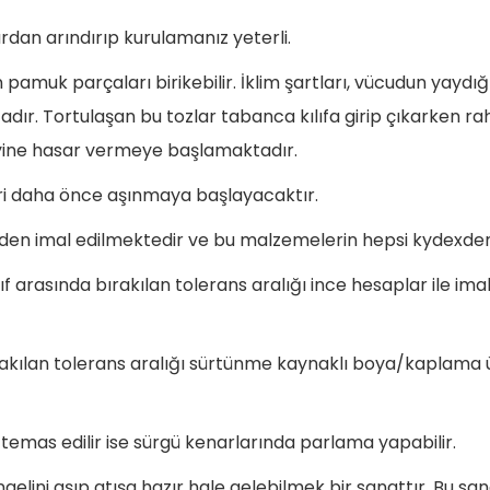
zlardan arındırıp kurulamanız yeterli.
n pamuk parçaları birikebilir. İklim şartları, vücudun yaydığ
ır. Tortulaşan bu tozlar tabanca kılıfa girip çıkarken rah
yine hasar vermeye başlamaktadır.
ri daha önce aşınmaya başlayacaktır.
n imal edilmektedir ve bu malzemelerin hepsi kydexden s
ılıf arasında bırakılan tolerans aralığı ince hesaplar ile ima
 bırakılan tolerans aralığı sürtünme kaynaklı boya/kapla
ne temas edilir ise sürgü kenarlarında parlama yapabilir.
gelini aşıp atışa hazır hale gelebilmek bir sanattır. Bu s