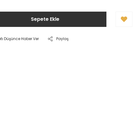
Sepete Ekle
atı Düşünce Haber Ver
Paylaş