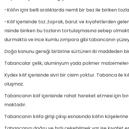
-Kılıfın içini belli aralıklarda nemli bir bez ile biriken to
-Kılıf içerisinde toz ,toprak, barut ve kıyafetlerden gele
risinde biriken bu tozların tortulaşmasına sebep olmaktad
durmakta ve ince kumlu zımpara gibi tabancanın yüze
Doğa kanunu gereği birbirine sürtünen iki maddeden bi
Tabancalar çelik, aluminyum yada polimer malzemelerde
Kydex kılıf içerisinde sivri bir cisim yoktur. Tabanca ile k
oluşmaz.
Tabancanın kılıf içerisinde rahat hareket etmesi için
maktadır.
Tabancanın kılıfa girişi çıkışı esnasında kılıfın köşeleri
Tabancanızı doğru ve hızlı çekebilmek var ise kıyafet en