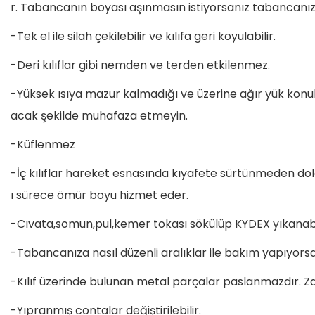
r. Tabancanın boyası aşınmasın istiyorsanız tabancanızı k
-Tek el ile silah çekilebilir ve kılıfa geri koyulabilir.
-Deri kılıflar gibi nemden ve terden etkilenmez.
-Yüksek ısıya mazur kalmadığı ve üzerine ağır yük konu
acak şekilde muhafaza etmeyin.
-Küflenmez
-İç kılıflar hareket esnasında kıyafete sürtünmeden dolay
ı sürece ömür boyu hizmet eder.
-Cıvata,somun,pul,kemer tokası sökülüp KYDEX yıkanabilir
-Tabancanıza nasıl düzenli aralıklar ile bakım yapıyors
-Kılıf üzerinde bulunan metal parçalar paslanmazdır. Zam
-Yıpranmış contalar değiştirilebilir.