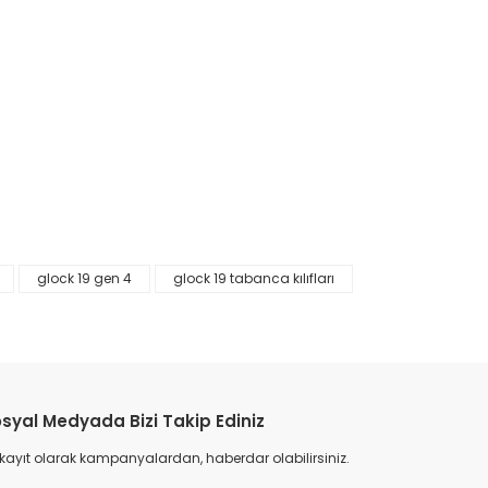
glock 19 gen 4
glock 19 tabanca kılıfları
etebilirsiniz.
syal Medyada Bizi Takip Ediniz
 kayıt olarak kampanyalardan, haberdar olabilirsiniz.