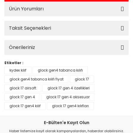
Ürün Yorumları
Taksit Seçenekleri
Önerileriniz
Etiketler :
kydex kılıf
glock gen4 tabanca kılıfı
glock gen4 tabanca kılıfı fiyat
glock 17
glock 17 airsoft
glock 17 gen 4 özellikleri
glock 17 gen 4
glock 17 gen 4 aksesuar
glock 17 gen4 kılıf
glock 17 gen4 kılıfları
E-Bülten'e Kayıt Olun
Haber listemize kayıt olarak kampanyalardan, haberdar olabilirsiniz.