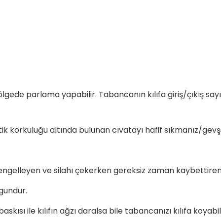
ölgede parlama yapabilir. Tabancanın kılıfa giriş/çıkış sayıs
Tetik korkuluğu altında bulunan cıvatayı hafif sıkmanız/gev
engelleyen ve silahı çekerken gereksiz zaman kaybettiren 
ygundur.
kısı ile kılıfın ağzı daralsa bile tabancanızı kılıfa koyabi