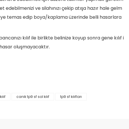
t edebilmenizi ve silahınızı çekip atışa hazır hale gelm
öşeye temas edip boya/kaplama üzerinde belli hasarlara
anızı kılıf ile birlikte belinize koyup sonra gene kılıf i
 hasar oluşmayacaktır.
ılıf
canik tp9 sf sol kılıf
tp9 sf kılıfları
etebilirsiniz.