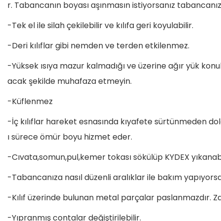
r. Tabancanın boyası aşınmasın istiyorsanız tabancanızı k
-Tek el ile silah çekilebilir ve kılıfa geri koyulabilir.
-Deri kılıflar gibi nemden ve terden etkilenmez.
-Yüksek ısıya mazur kalmadığı ve üzerine ağır yük konu
acak şekilde muhafaza etmeyin.
-Küflenmez
-İç kılıflar hareket esnasında kıyafete sürtünmeden dolay
ı sürece ömür boyu hizmet eder.
-Cıvata,somun,pul,kemer tokası sökülüp KYDEX yıkanabilir
-Tabancanıza nasıl düzenli aralıklar ile bakım yapıyors
-Kılıf üzerinde bulunan metal parçalar paslanmazdır. Zam
-Yıpranmış contalar değiştirilebilir.