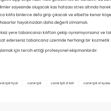
imler sayesinde oluşacak kas hafızası stres altında hareke
nca kılıfa binlerce defa girip çıkacak ve elbette kenar k
 hasarlar hayatınızdan daha değerli olmamalı.
siz yere tabancanızı kılıftan çekip oynamıyorsanız ve tabanc
ikkat ederseniz tabancanız üzerinde herhangi bir kozmetik
ağlamak için tercih ettiği profesyonel ekipmanlardır.
nik tp9 fiyat
canik tp9
canik tp9 sf kılıf
canik tp9 sf kydex k
da yetersiz gördüğünüz noktaları öneri formunu kullanarak tarafımıza il
Bu ürüne ilk yorumu siz yapın!
Yorum Yaz