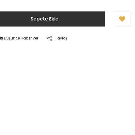
Sepete Ekle
atı Düşünce Haber Ver
Paylaş