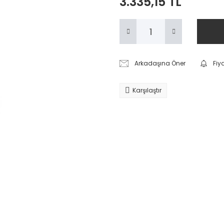
3.335,15 TL
Arkadaşına Öner
Fiy
Karşılaştır