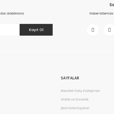
So
r olabilirsiniz.
Haber listemize
Kayıt Ol
Gönder
SAYFALAR
Mesafeli Satış Sözleşmesi
Gizlilik ve Güvenlik
İptal İade Koşullari