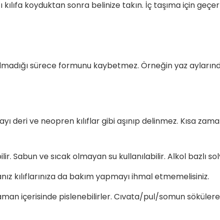
ılıfa koyduktan sonra belinize takın. İç taşıma için geçerli
lmadığı sürece formunu kaybetmez. Örneğin yaz aylarında
ı deri ve neopren kılıflar gibi aşınıp delinmez. Kısa zaman
. Sabun ve sıcak olmayan su kullanılabilir. Alkol bazlı so
anız kılıflarınıza da bakım yapmayı ihmal etmemelisiniz.
an içerisinde pislenebilirler. Cıvata/pul/somun sökülerek 