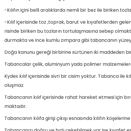
-Kılıfın içini belli aralıklarda nemli bir bez ile biriken to
-Kılıf içerisinde toz ,toprak, barut ve kıyafetlerden gele
risinde biriken bu tozların tortulaşmasına sebep olmaktad
durmakta ve ince kumlu zımpara gibi tabancanın yüze
Doğa kanunu gereği birbirine sürtünen iki maddeden bi
Tabancalar çelik, aluminyum yada polimer malzemelerde
Kydex kılıf içerisinde sivri bir cisim yoktur. Tabanca ile k
oluşmaz.
Tabancanın kılıf içerisinde rahat hareket etmesi için
maktadır.
Tabancanın kılıfa girişi çıkışı esnasında kılıfın köşeleri
Tabancanızı doğru ve hızlı çekebilmek var ise kıyafet en