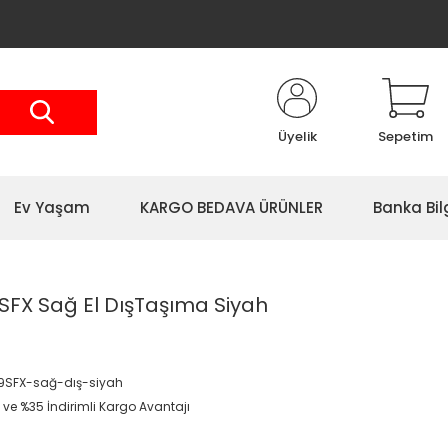
Üyelik
Sepetim
Ev Yaşam
KARGO BEDAVA ÜRÜNLER
Banka Bil
 SFX Sağ El DışTaşıma Siyah
9SFX-sağ-dış-siyah
 ve %35 İndirimli Kargo Avantajı