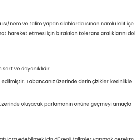
ı ısı/nem ve talim yapan silahlarda ısınan namlu kılıf içe
at hareket etmesi için bırakılan tolerans aralıklarını dol
ert ve dayanıklıdır.
l edilmiştir. Tabancanız üzerinde derin çizikler kesinlikle
ma üzerinde oluşacak parlamanın önüne geçmeyi amaçla
anatı icra edebilmek için düzenli talimler yapmak gerekm