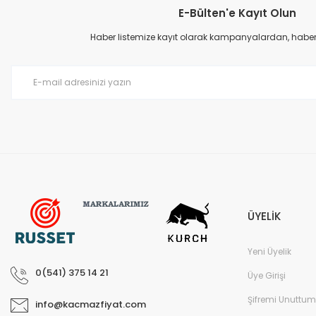
E-Bülten'e Kayıt Olun
Ürün bilgilerinde hatalar bulunuyor.
Ürün fiyatı diğer sitelerden daha pahalı.
Haber listemize kayıt olarak kampanyalardan, haberda
Bu ürüne benzer farklı alternatifler olmalı.
ÜYELİK
Yeni Üyelik
0(541) 375 14 21
Üye Girişi
Şifremi Unuttum
info@kacmazfiyat.com