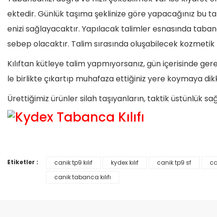
ektedir. Günlük taşıma şeklinize göre yapacağınız bu tal
enizi sağlayacaktır. Yapılacak talimler esnasında taba
sebep olacaktır. Talim sırasında oluşabilecek kozmetik
Kılıftan kütleye talim yapmıyorsanız, gün içerisinde gerek
le birlikte çıkartıp muhafaza ettiğiniz yere koymaya d
Ürettiğimiz ürünler silah taşıyanların, taktik üstünlük s
Etiketler :
canik tp9 kılıf
kydex kılıf
canik tp9 sf
ca
Bu ürünün fiyat bilgisi, resim, ürün açıklamalarında ve diğer konular
Görüş ve önerileriniz için teşekkür ederiz.
canik tabanca kılıfı
Ürün resmi kalitesiz, bozuk veya görüntülenemiyor.
Ürün açıklamasında eksik bilgiler bulunuyor.