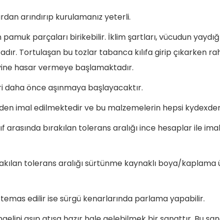
zlardan arındırıp kurulamanız yeterli.
n pamuk parçaları birikebilir. İklim şartları, vücudun yaydığ
ır. Tortulaşan bu tozlar tabanca kılıfa girip çıkarken rah
yine hasar vermeye başlamaktadır.
ri daha önce aşınmaya başlayacaktır.
n imal edilmektedir ve bu malzemelerin hepsi kydexden s
ılıf arasında bırakılan tolerans aralığı ince hesaplar ile ima
 bırakılan tolerans aralığı sürtünme kaynaklı boya/kapla
ne temas edilir ise sürgü kenarlarında parlama yapabilir.
gelini aşıp atışa hazır hale gelebilmek bir sanattır. Bu s