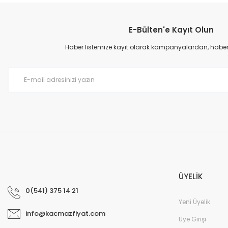
Görüş ve önerileriniz için teşekkür ederiz.
E-Bülten'e Kayıt Olun
Ürün resmi kalitesiz, bozuk veya görüntülenemiyor.
Ürün açıklamasında eksik bilgiler bulunuyor.
Haber listemize kayıt olarak kampanyalardan, haberda
Ürün bilgilerinde hatalar bulunuyor.
Ürün fiyatı diğer sitelerden daha pahalı.
Bu ürüne benzer farklı alternatifler olmalı.
ÜYELİK
0(541) 375 14 21
Yeni Üyelik
info@kacmazfiyat.com
Üye Girişi