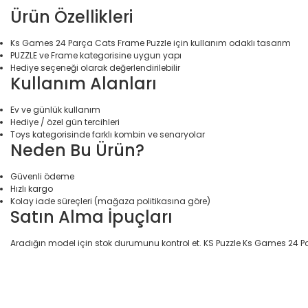
Ürün Özellikleri
Ks Games 24 Parça Cats Frame Puzzle için kullanım odaklı tasarım
PUZZLE ve Frame kategorisine uygun yapı
Hediye seçeneği olarak değerlendirilebilir
Kullanım Alanları
Ev ve günlük kullanım
Hediye / özel gün tercihleri
Toys kategorisinde farklı kombin ve senaryolar
Neden Bu Ürün?
Güvenli ödeme
Hızlı kargo
Kolay iade süreçleri (mağaza politikasına göre)
Satın Alma İpuçları
Aradığın model için stok durumunu kontrol et. KS Puzzle Ks Games 24 Par
Bu ürünün fiyat bilgisi, resim, ürün açıklamalarında ve diğer konular