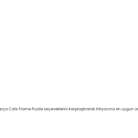
ça Cats Frame Puzzle seçeneklerini karşılaştırarak ihtiyacına en uygun ür
da yetersiz gördüğünüz noktaları öneri formunu kullanarak tarafımıza il