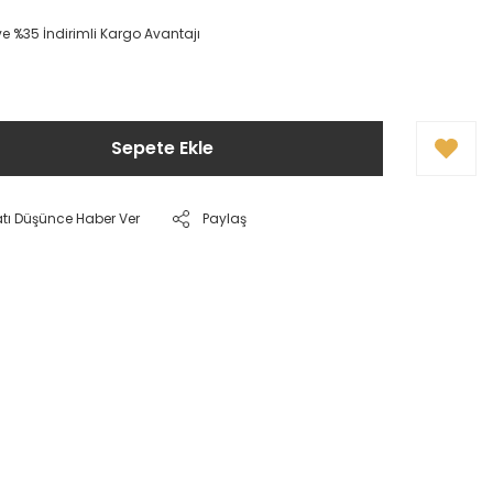
 ve %35 İndirimli Kargo Avantajı
Sepete Ekle
atı Düşünce Haber Ver
Paylaş