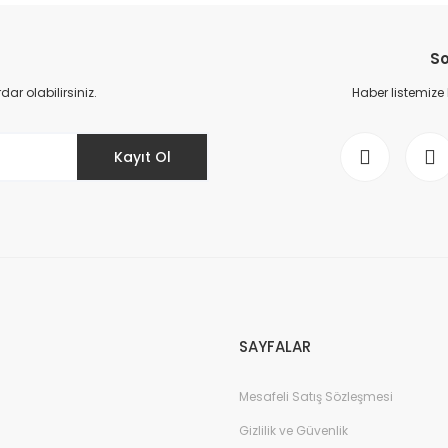
Bu ürüne ilk yorumu siz yapın!
So
Yorum Yaz
r olabilirsiniz.
Haber listemize
Kayıt Ol
Gönder
SAYFALAR
Mesafeli Satış Sözleşmesi
Gizlilik ve Güvenlik