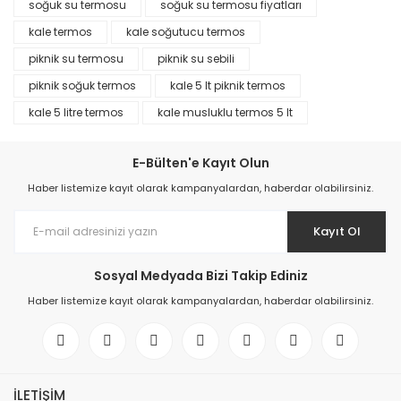
soğuk su termosu
soğuk su termosu fiyatları
kale termos
kale soğutucu termos
piknik su termosu
piknik su sebili
piknik soğuk termos
kale 5 lt piknik termos
kale 5 litre termos
kale musluklu termos 5 lt
E-Bülten'e Kayıt Olun
Haber listemize kayıt olarak kampanyalardan, haberdar olabilirsiniz.
Kayıt Ol
Sosyal Medyada Bizi Takip Ediniz
Haber listemize kayıt olarak kampanyalardan, haberdar olabilirsiniz.
İLETİŞİM