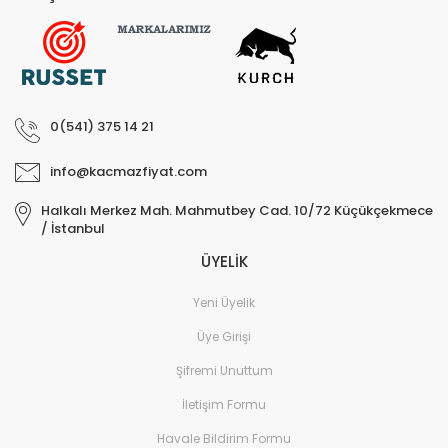
0(541) 375 14 21
info@kacmazfiyat.com
Halkalı Merkez Mah. Mahmutbey Cad. 10/72 Küçükçekmece
/ İstanbul
ÜYELİK
Yeni Üyelik
Üye Girişi
Şifremi Unuttum
İletişim Formu
Havale Bildirim Formu