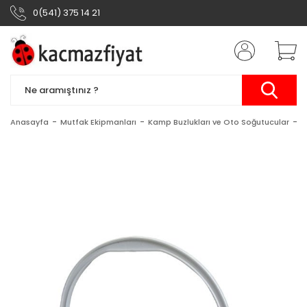
0(541) 375 14 21
Anasayfa
Mutfak Ekipmanları
Kamp Buzlukları ve Oto Soğutucular
5