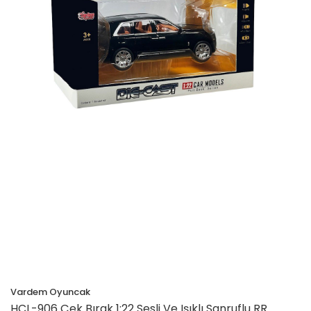
Vardem Oyuncak
HCL-906 Çek Bırak 1:22 Sesli Ve Işıklı Sanruflu RR