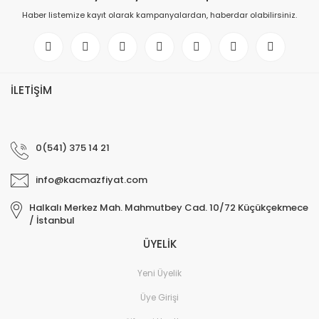
Haber listemize kayıt olarak kampanyalardan, haberdar olabilirsiniz.
İLETİŞİM
0(541) 375 14 21
info@kacmazfiyat.com
Halkalı Merkez Mah. Mahmutbey Cad. 10/72 Küçükçekmece
/ İstanbul
ÜYELİK
Yeni Üyelik
Üye Girişi