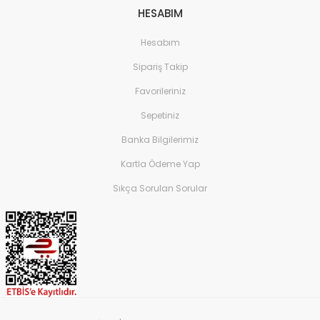
HESABIM
Hesabım
Sipariş Takip
Favorileriniz
Sepetiniz
Banka Bilgilerimiz
Kartla Ödeme Yap
Sıkça Sorulan Sorular