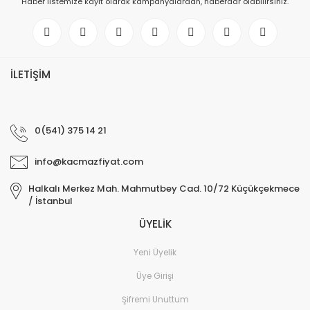
Haber listemize kayıt olarak kampanyalardan, haberdar olabilirsiniz.
İLETİŞİM
0(541) 375 14 21
info@kacmazfiyat.com
Halkalı Merkez Mah. Mahmutbey Cad. 10/72 Küçükçekmece
/ İstanbul
ÜYELİK
Yeni Üyelik
Üye Girişi
Şifremi Unuttum