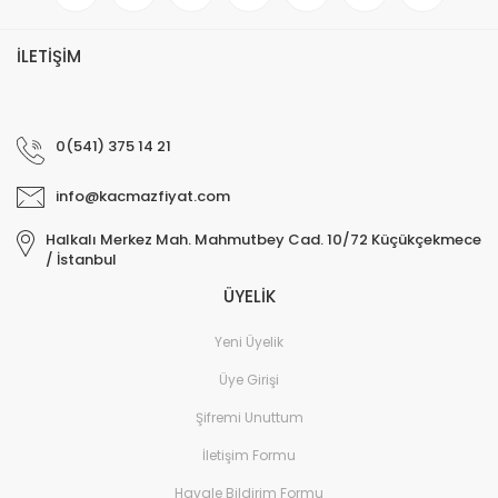
İLETİŞİM
0(541) 375 14 21
info@kacmazfiyat.com
Halkalı Merkez Mah. Mahmutbey Cad. 10/72 Küçükçekmece
/ İstanbul
ÜYELİK
Yeni Üyelik
Üye Girişi
Şifremi Unuttum
İletişim Formu
Havale Bildirim Formu