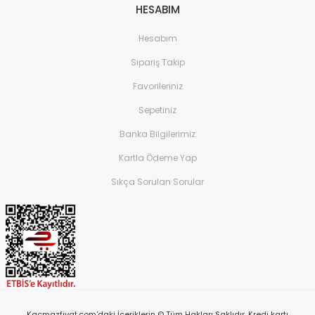
HESABIM
Hesabım
Sipariş Takip
Favorileriniz
Sepetiniz
Banka Bilgilerimiz
Kartla Ödeme Yap
Sıkça Sorulan Sorular
Kacmazfiyat.com'daki İçeriklerin © Tüm Hakları Saklıdır. Kredi kartı