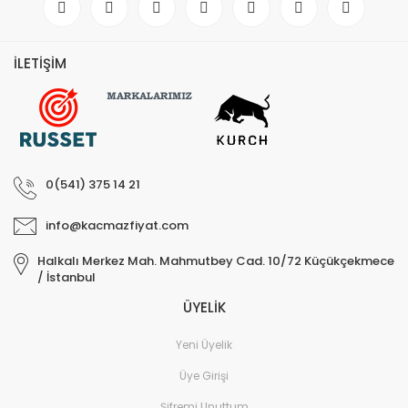
İLETİŞİM
0(541) 375 14 21
info@kacmazfiyat.com
Halkalı Merkez Mah. Mahmutbey Cad. 10/72 Küçükçekmece
/ İstanbul
ÜYELİK
Yeni Üyelik
Üye Girişi
Şifremi Unuttum