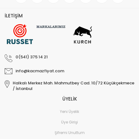
İLETİŞİM
0(541) 375 14 21
info@kacmazfiyat.com
Halkalı Merkez Mah. Mahmutbey Cad. 10/72 Küçükçekmece
/ İstanbul
ÜYELİK
Yeni Üyelik
Üye Girişi
Şifremi Unuttum