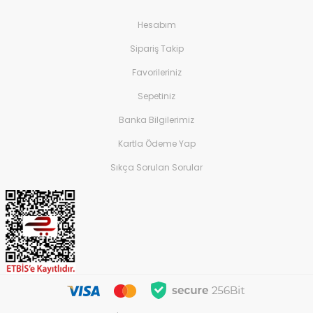
Hesabım
Sipariş Takip
Favorileriniz
Sepetiniz
Banka Bilgilerimiz
Kartla Ödeme Yap
Sıkça Sorulan Sorular