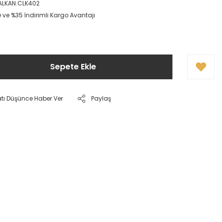
LKAN.CLK402
e ve %35 İndirimli Kargo Avantajı
Sepete Ekle
atı Düşünce Haber Ver
Paylaş