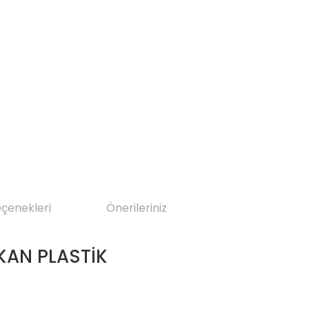
eçenekleri
Önerileriniz
KAN PLASTİK