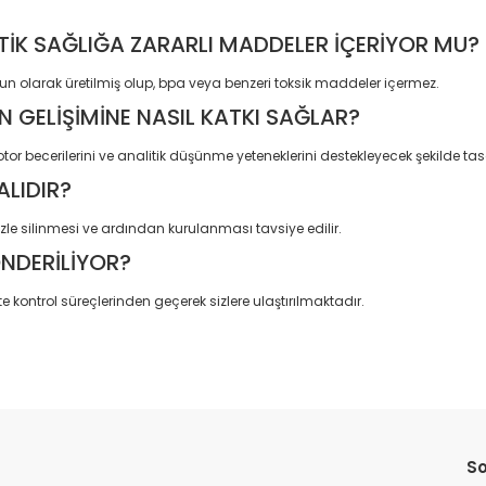
STİK SAĞLIĞA ZARARLI MADDELER İÇERİYOR MU?
un olarak üretilmiş olup, bpa veya benzeri toksik maddeler içermez.
 GELİŞİMİNE NASIL KATKI SAĞLAR?
or becerilerini ve analitik düşünme yeteneklerini destekleyecek şekilde tas
ALIDIR?
le silinmesi ve ardından kurulanması tavsiye edilir.
ÖNDERİLİYOR?
e kontrol süreçlerinden geçerek sizlere ulaştırılmaktadır.
da yetersiz gördüğünüz noktaları öneri formunu kullanarak tarafımıza il
Bu ürüne ilk yorumu siz yapın!
So