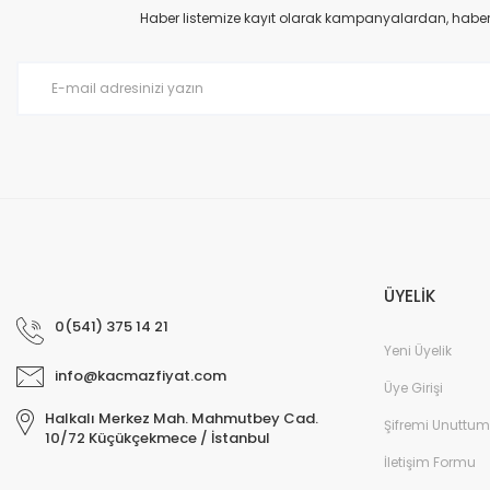
Ürün açıklamasında eksik bilgiler bulunuyor.
Haber listemize kayıt olarak kampanyalardan, haberda
Ürün bilgilerinde hatalar bulunuyor.
Ürün fiyatı diğer sitelerden daha pahalı.
Bu ürüne benzer farklı alternatifler olmalı.
ÜYELİK
0(541) 375 14 21
Yeni Üyelik
info@kacmazfiyat.com
Üye Girişi
Halkalı Merkez Mah. Mahmutbey Cad.
Şifremi Unuttum
10/72 Küçükçekmece / İstanbul
İletişim Formu