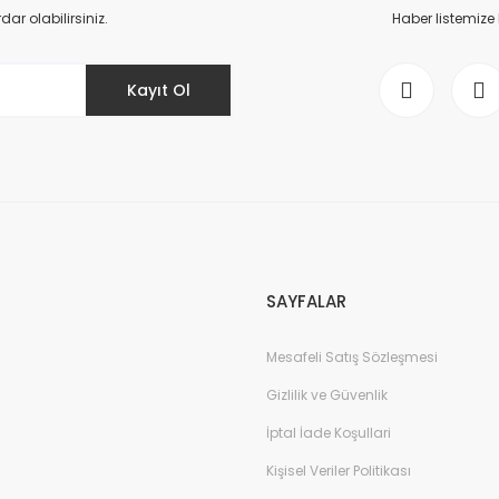
Yorum Yaz
r olabilirsiniz.
Haber listemize
Kayıt Ol
Gönder
SAYFALAR
Mesafeli Satış Sözleşmesi
Gizlilik ve Güvenlik
İptal İade Koşullari
Kişisel Veriler Politikası