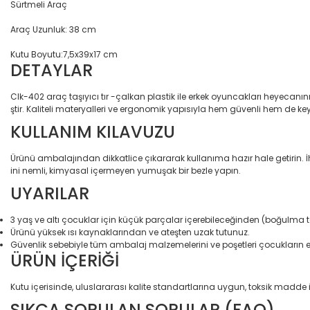
Sürtmeli Araç
Araç Uzunluk: 38 cm
Kutu Boyutu:7,5x39x17 cm
DETAYLAR
Clk-402 araç taşıyıcı tır -çalkan plastik ile erkek oyuncakları heyecan
ştir. Kaliteli materyalleri ve ergonomik yapısıyla hem güvenli hem de keyi
KULLANIM KILAVUZU
Ürünü ambalajından dikkatlice çıkararak kullanıma hazır hale getirin.
ini nemli, kimyasal içermeyen yumuşak bir bezle yapın.
UYARILAR
3 yaş ve altı çocuklar için küçük parçalar içerebileceğinden (boğulma tehl
Ürünü yüksek ısı kaynaklarından ve ateşten uzak tutunuz.
Güvenlik sebebiyle tüm ambalaj malzemelerini ve poşetleri çocukların 
ÜRÜN İÇERİĞİ
Kutu içerisinde, uluslararası kalite standartlarına uygun, toksik madd
SIKÇA SORULAN SORULAR (FAQ)