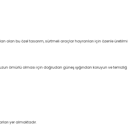
n olan bu özel tasarım, sürtmeli araçlar hayranları için özenle üretilmi
n uzun ömürlü olması için doğrudan güneş ışığından koruyun ve temizliğ
rları yer almaktadır.