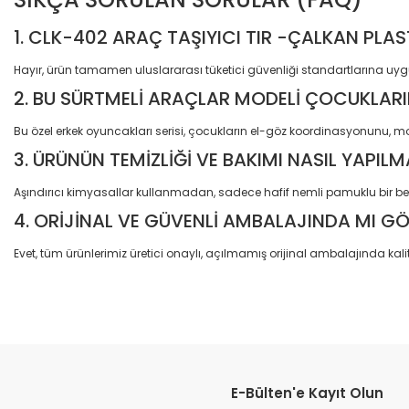
1. CLK-402 ARAÇ TAŞIYICI TIR -ÇALKAN PLA
Hayır, ürün tamamen uluslararası tüketici güvenliği standartlarına uyg
2. BU SÜRTMELİ ARAÇLAR MODELİ ÇOCUKLARIN
Bu özel erkek oyuncakları serisi, çocukların el-göz koordinasyonunu, mot
3. ÜRÜNÜN TEMİZLİĞİ VE BAKIMI NASIL YAPILM
Aşındırıcı kimyasallar kullanmadan, sadece hafif nemli pamuklu bir bez
4. ORİJİNAL VE GÜVENLİ AMBALAJINDA MI G
Evet, tüm ürünlerimiz üretici onaylı, açılmamış orijinal ambalajında kalit
Bu ürünün fiyat bilgisi, resim, ürün açıklamalarında ve diğer konular
Görüş ve önerileriniz için teşekkür ederiz.
E-Bülten'e Kayıt Olun
Ürün resmi kalitesiz, bozuk veya görüntülenemiyor.