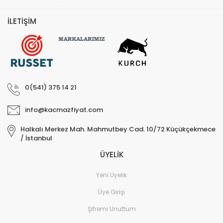
İLETİŞİM
0(541) 375 14 21
info@kacmazfiyat.com
Halkalı Merkez Mah. Mahmutbey Cad. 10/72 Küçükçekmece
/ İstanbul
ÜYELİK
Yeni Üyelik
Üye Girişi
Şifremi Unuttum