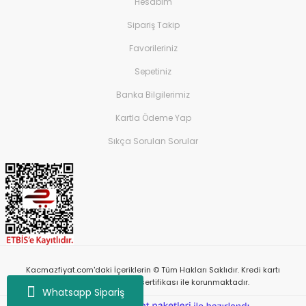
Hesabım
Sipariş Takip
Favorileriniz
Sepetiniz
Banka Bilgilerimiz
Kartla Ödeme Yap
Sıkça Sorulan Sorular
Kacmazfiyat.com'daki İçeriklerin © Tüm Hakları Saklıdır. Kredi kartı
bilgileriniz 256bit SSL sertifikası ile korunmaktadır.
Whatsapp Sipariş
ile
ideasoft