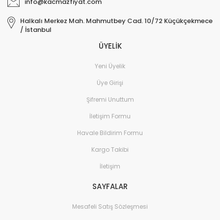
info@kacmazfiyat.com
Elektronik > TV, Görüntü
Halkalı Merkez Mah. Mahmutbey Cad. 10/72 Küçükçekmece
Sistemleri > Kablo & So
/ İstanbul
ÜYELİK
Elektronik > TV, Görüntü
Sistemleri > Televizyon
Yeni Üyelik
Elektronik > Yazıcılar & 
Üye Girişi
Elektronik > Yazıcılar & 
Şifremi Unuttum
Lazer Yazıcılar
İletişim Formu
Elektronik > Yazıcılar & 
Sarf Malzemeleri
Havale Bildirim Formu
Elektronik Hırdavat
Kargo Takibi
İletişim
Elektronik ve Teknoloji
SAYFALAR
Elektronik ve Teknoloji >
Tablet Aksesuarları
Mesafeli Satış Sözleşmesi
Elektronik ve Teknoloji 