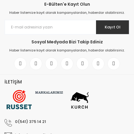
E-Bülten'e Kayıt Olun
Elektronik > Klima ve Isıt
Haber listemize kayıt olarak kampanyalardan, haberdar olabilirsiniz.
ve Isıtıcılar
Elektronik > Klima ve Isıtı
Kayıt Ol
Vantilatörler
Sosyal Medyada Bizi Takip Ediniz
Elektronik > Oyun & Oyu
Haber listemize kayıt olarak kampanyalardan, haberdar olabilirsiniz.
Elektronik > Oyun & Oyu
Diğer Oyun Konsolları
Elektronik > Telefon & T
Aksesuarları > Cep Tel
İLETİŞİM
Elektronik > Telefon & T
Aksesuarları > Kılıf ve E
Koruyucular
Elektronik > Telefon & T
Aksesuarları > Powerb
0(541) 375 14 21
Elektronik > TV, Görüntü
Sistemleri > Bluetooth 