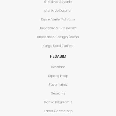
Gizlilik ve Güvenlik
Sistemleri
İptal İade Koşullari
Elektronik ve Teknoloji 
Aksesuarları
Kişisel Veriler Politikası
Ev Yaşam Kırtasiye Ofis
Bıçaklarda HRC nedir?
Ev Yaşam Kırtasiye Ofis
Bıçaklarda Sertliğin Önemi
Kargo Ücret Tarifesi
Ev Yaşam Kırtasiye Ofis
Avize
HESABIM
Ev Yaşam Kırtasiye Ofis
Gece Lambası
Hesabım
Sipariş Takip
Ev Yaşam Kırtasiye Ofis
Güneş Enerjisi
Favorileriniz
Ev Yaşam Kırtasiye Ofis
Sepetiniz
Ev Yaşam Kırtasiye Ofis
Banka Bilgilerimiz
Batarya & Musluk
Kartla Ödeme Yap