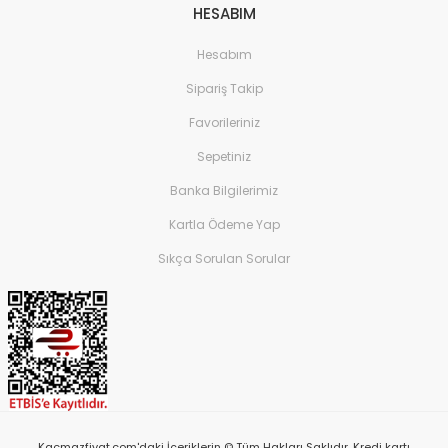
HESABIM
Hesabım
Sipariş Takip
Favorileriniz
Sepetiniz
Banka Bilgilerimiz
Kartla Ödeme Yap
Sıkça Sorulan Sorular
Kacmazfiyat.com'daki İçeriklerin © Tüm Hakları Saklıdır. Kredi kartı