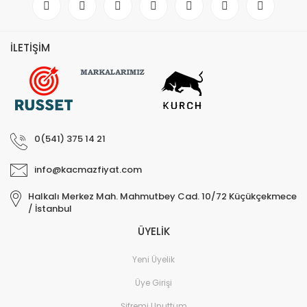
İLETİŞİM
0(541) 375 14 21
info@kacmazfiyat.com
Halkalı Merkez Mah. Mahmutbey Cad. 10/72 Küçükçekmece
/ İstanbul
ÜYELİK
Yeni Üyelik
Üye Girişi
Şifremi Unuttum